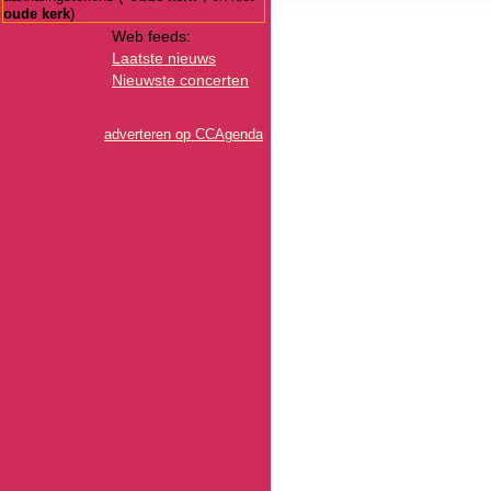
oude kerk
)
Web feeds:
Laatste nieuws
Nieuwste concerten
adverteren op CCAgenda