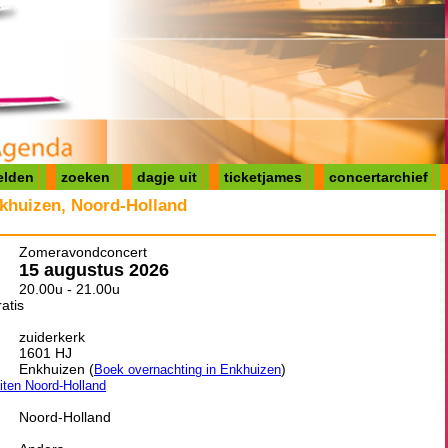
elden
zoeken
dagje uit
ticketjames
concertarchief
khuizen, Noord-Holland
Zomeravondconcert
15 augustus 2026
20.00u - 21.00u
atis
zuiderkerk
1601 HJ
Enkhuizen (
)
Boek overnachting in Enkhuizen
eiten Noord-Holland
Noord-Holland