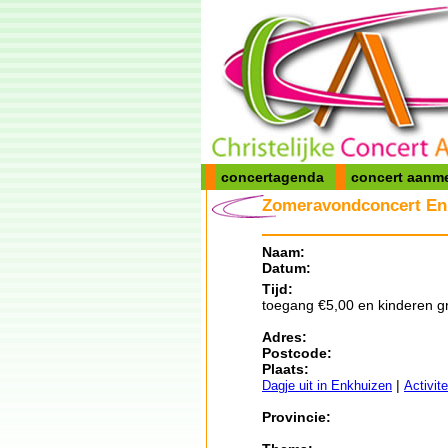
concertagenda
concert aanm
Zomeravondconcert En
Naam:
Datum:
Tijd:
toegang €5,00 en kinderen gr
Adres:
Postcode:
Plaats:
|
Dagje uit in Enkhuizen
Activit
Provincie: