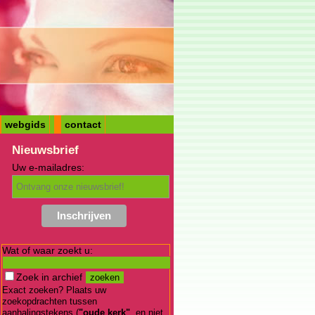
webgids
contact
Nieuwsbrief
Uw e-mailadres:
Wat of waar zoekt u:
Zoek in archief
Exact zoeken? Plaats uw
zoekopdrachten tussen
aanhalingstekens (
"oude kerk"
, en niet