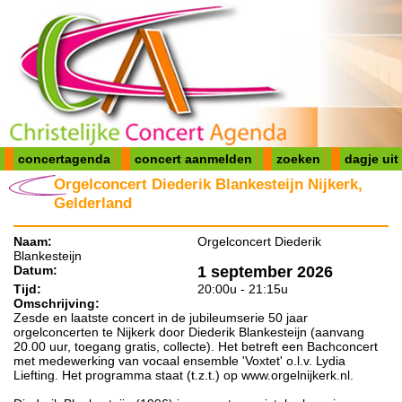
concertagenda
concert aanmelden
zoeken
dagje uit
Orgelconcert Diederik Blankesteijn Nijkerk,
Gelderland
Naam:
Orgelconcert Diederik
Blankesteijn
Datum:
1 september 2026
Tijd:
20:00u - 21:15u
Omschrijving:
Zesde en laatste concert in de jubileumserie 50 jaar
orgelconcerten te Nijkerk door Diederik Blankesteijn (aanvang
20.00 uur, toegang gratis, collecte). Het betreft een Bachconcert
met medewerking van vocaal ensemble 'Voxtet' o.l.v. Lydia
Liefting. Het programma staat (t.z.t.) op www.orgelnijkerk.nl.