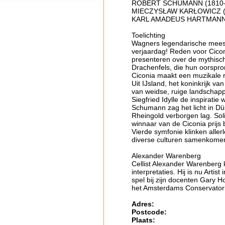
ROBERT SCHUMANN (1810-185
MIECZYSŁAW KARŁOWICZ (187
KARL AMADEUS HARTMANN (
Toelichting
Wagners legendarische meeste
verjaardag! Reden voor Cico
presenteren over de mythisch
Drachenfels, die hun oorspr
Ciconia maakt een muzikale 
Uit IJsland, het koninkrijk v
van weidse, ruige landschap
Siegfried Idylle de inspirati
Schumann zag het licht in Düs
Rheingold verborgen lag. Solis
winnaar van de Ciconia prijs
Vierde symfonie klinken aller
diverse culturen samenkome
Alexander Warenberg
Cellist Alexander Warenberg k
interpretaties. Hij is nu Arti
spel bij zijn docenten Gary H
het Amsterdams Conservator
Adres:
Postcode:
Plaats: