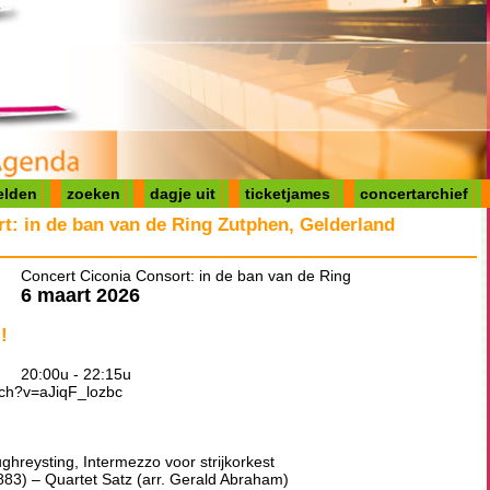
elden
zoeken
dagje uit
ticketjames
concertarchief
t: in de ban van de Ring Zutphen, Gelderland
Concert Ciconia Consort: in de ban van de Ring
6 maart 2026
!
20:00u - 22:15u
tch?v=aJiqF_lozbc
reysting, Intermezzo voor strijkorkest
 – Quartet Satz (arr. Gerald Abraham)