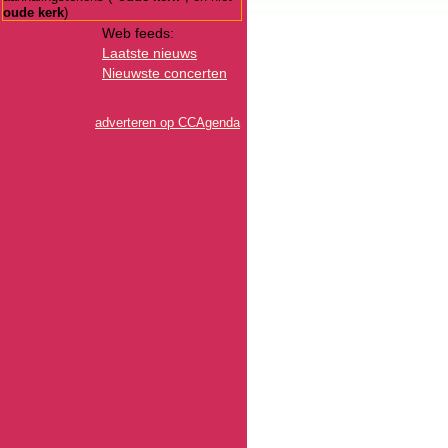
oude kerk
)
Web feeds:
Laatste nieuws
Nieuwste concerten
adverteren op CCAgenda