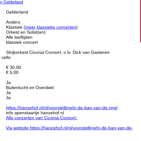
en Gelderland
Gelderland
Anders
Klassiek (
meer klassieke concerten
)
Orkest en Solist(en)
Alle leeftijden
klassiek concert
Strijkorkest Ciconia Consort, o.lv. Dick van Gasteren
 cello
€ 30,00
€ 5,00
Ja
Buitenlucht en Overdekt
Ja
Ja
https://hanzehof.nl/nl/voorstelling/in-de-ban-van-de-ring/
info apenstaartje hanzehof.nl
Alle concerten van Ciconia Consort.
Via website https://hanzehof.nl/nl/voorstelling/in-de-ban-van-de-