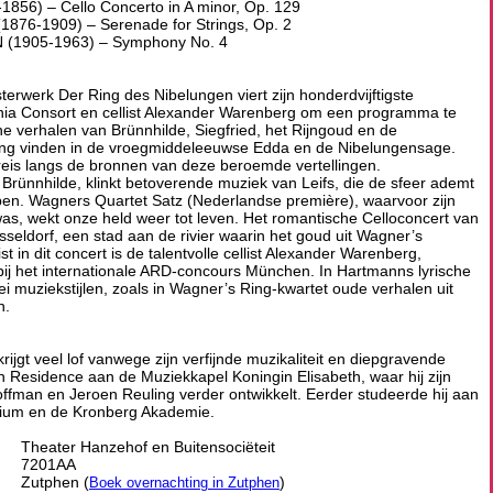
6) – Cello Concerto in A minor, Op. 129
6-1909) – Serenade for Strings, Op. 2
1905-1963) – Symphony No. 4
rwerk Der Ring des Nibelungen viert zijn honderdvijftigste
nia Consort en cellist Alexander Warenberg om een programma te
e verhalen van Brünnhilde, Siegfried, het Rijngoud en de
ong vinden in de vroegmiddeleeuwse Edda en de Nibelungensage.
reis langs de bronnen van deze beroemde vertellingen.
an Brünnhilde, klinkt betoverende muziek van Leifs, die de sfeer ademt
pen. Wagners Quartet Satz (Nederlandse première), waarvoor zijn
e was, wekt onze held weer tot leven. Het romantische Celloconcert van
seldorf, een stad aan de rivier waarin het goud uit Wagner’s
t in dit concert is de talentvolle cellist Alexander Warenberg,
 bij het internationale ARD-concours München. In Hartmanns lyrische
lei muziekstijlen, zoals in Wagner’s Ring-kwartet oude verhalen uit
n.
rijgt veel lof vanwege zijn verfijnde muzikaliteit en diepgravende
st in Residence aan de Muziekkapel Koningin Elisabeth, waar hij zijn
offman en Jeroen Reuling verder ontwikkelt. Eerder studeerde hij aan
ium en de Kronberg Akademie.
Theater Hanzehof en Buitensociëteit
7201AA
Zutphen (
)
Boek overnachting in Zutphen