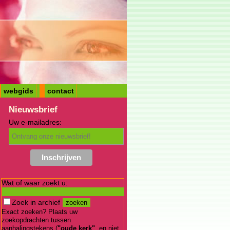
webgids
contact
Nieuwsbrief
Uw e-mailadres:
Wat of waar zoekt u:
Zoek in archief
Exact zoeken? Plaats uw
zoekopdrachten tussen
aanhalingstekens (
"oude kerk"
, en niet