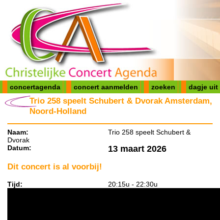
concertagenda
concert aanmelden
zoeken
dagje uit
Trio 258 speelt Schubert & Dvorak Amsterdam,
Noord-Holland
Naam:
Trio 258 speelt Schubert &
Dvorak
Datum:
13 maart 2026
Dit concert is al voorbij!
Tijd:
20:15u - 22:30u