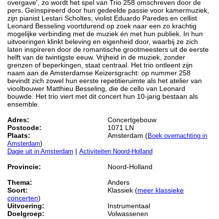
overgave', zo wordt het spel van Trio 258 omschreven door de
pers. Geïnspireerd door hun gedeelde passie voor kamermuziek,
zijn pianist Lestari Scholtes, violist Eduardo Paredes en cellist
Leonard Besseling voortdurend op zoek naar een zo krachtig
mogelijke verbinding met de muziek én met hun publiek. In hun
uitvoeringen klinkt beleving en eigenheid door, waarbij ze zich
laten inspireren door de romantische grootmeesters uit de eerste
helft van de twintigste eeuw. Vrijheid in de muziek, zonder
grenzen of beperkingen, staat centraal. Het trio ontleent zijn
naam aan de Amsterdamse Keizersgracht: op nummer 258
bevindt zich zowel hun eerste repetitieruimte als het atelier van
vioolbouwer Matthieu Besseling, die de cello van Leonard
bouwde. Het trio viert met dit concert hun 10-jarig bestaan als
ensemble.
Adres:
Concertgebouw
Postcode:
1071 LN
Plaats:
Amsterdam (
Boek overnachting in
)
Amsterdam
|
Dagje uit in Amsterdam
Activiteiten Noord-Holland
Provincie:
Noord-Holland
Thema:
Anders
Soort:
Klassiek (
meer klassieke
concerten
)
Uitvoering:
Instrumentaal
Doelgroep:
Volwassenen