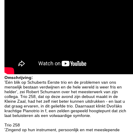
Omschrijving:
'Eén blik op Schuberts Eerste trio en de problemen van ons
menselijk bestaan verdwijnen en de hele wereld is weer fris en
helder', zei Robert Schumann over het meesterwerk van zijn
collega. Trio 258, dat op deze avond zijn debuut maakt in de
Kleine Zaal, had het zelf niet beter kunnen uitdrukken - en laat u
dat graag ervaren, in dit geliefde trio. Daarnaast klinkt Dvořáks
krachtige Pianotrio in f, een zelden gespeeld hoogtepunt dat zich
laat beluisteren als een volwaardige symfonie.
Trio 258
'Zingend op hun instrument, persoonlijk en met meeslepende