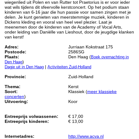
wiegenlied uit Polen en van Rutter tot Praetorius is er voor ieder
wat wils tijdens dit sfeervolle kerstconcert. Op het podium staan
kinderen van 6-16 jaar die hun passie voor samen zingen met je
delen. Je kunt genieten van meerstemmige muziek, kinderen in
Dickens kleding en vooral van heel veel plezier. Laat je
meenemen door de kinderen van de Academy of Vocal Arts,
onder leiding van Daniëlle van Lieshout, door de jeugdige klanken
van kerst!
Adres:
Jurriaan Kokstraat 175
Postcode:
2586SG
Plaats:
Den Haag (
Boek overnachting in
)
Den Haag
|
Dagje uit in Den Haag
Activiteiten Zuid-Holland
Provincie:
Zuid-Holland
Thema:
Kerst
Soort:
Klassiek (
meer klassieke
concerten
)
Uitvoering:
Koor
Entreeprijs volwassenen:
€ 17,00
Entreeprijs kinderen:
€ 13,00
Internetadres:
http://www.acva.nl