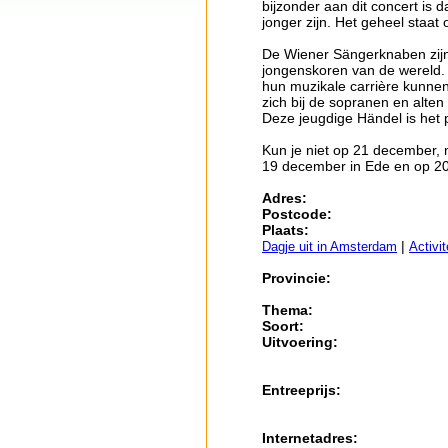
bijzonder aan dit concert is d
jonger zijn. Het geheel staat 
De Wiener Sängerknaben zijn
jongenskoren van de wereld.
hun muzikale carrière kunne
zich bij de sopranen en alte
Deze jeugdige Händel is het 
Kun je niet op 21 december, m
19 december in Ede en op 2
Adres:
Postcode:
Plaats:
|
Dagje uit in Amsterdam
Activi
Provincie:
Thema:
Soort:
Uitvoering:
Entreeprijs:
Internetadres: