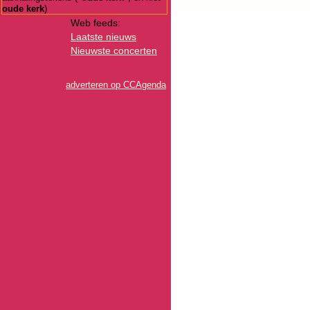
oude kerk
)
Web feeds:
Laatste nieuws
Nieuwste concerten
adverteren op CCAgenda