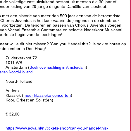
at de volledige cast uitsluitend bestaat uit mensen die 30 jaar of
onder leiding van 29-jarige dirigente Daniëlle van Lieshout.
 met een historie van meer dan 500 jaar een van de beroemdste
 Chorus Juventus is het koor waarin de jongens na de stembreuk
n voortzetten. De tenoren en bassen van Chorus Juventus voegen
n van Vocaal Ensemble Cantamare en selectie kinderkoor Musicanti.
perfecte begin van de feestdagen!
aar wil je dit niet missen? 'Can you Händel this?' is ook te horen op
0 december in Den Haag!
Zuiderkerkhof 72
1011 WB
Amsterdam (
)
Boek overnachting in Amsterdam
teiten Noord-Holland
Noord-Holland
Anders
Klassiek (
meer klassieke concerten
)
Koor, Orkest en Solist(en)
€ 32,00
https://www.acva.nl/nl/tickets-shop/can-you-handel-this-