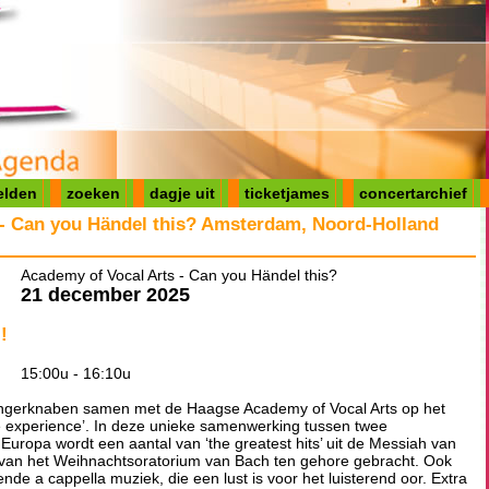
elden
zoeken
dagje uit
ticketjames
concertarchief
 - Can you Händel this? Amsterdam, Noord-Holland
Academy of Vocal Arts - Can you Händel this?
21 december 2025
!
15:00u - 16:10u
ängerknaben samen met de Haagse Academy of Vocal Arts op het
ime experience’. In deze unieke samenwerking tussen twee
Europa wordt een aantal van ‘the greatest hits’ uit de Messiah van
 van het Weihnachtsoratorium van Bach ten gehore gebracht. Ook
nde a cappella muziek, die een lust is voor het luisterend oor. Extra