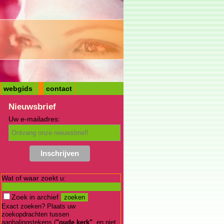
webgids
contact
Nieuwsbrief
Uw e-mailadres:
Wat of waar zoekt u:
Zoek in archief
Exact zoeken? Plaats uw
zoekopdrachten tussen
aanhalingstekens (
"oude kerk"
, en niet