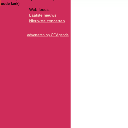
oude kerk
)
Web feeds:
Laatste nieuws
Nieuwste concerten
adverteren op CCAgenda