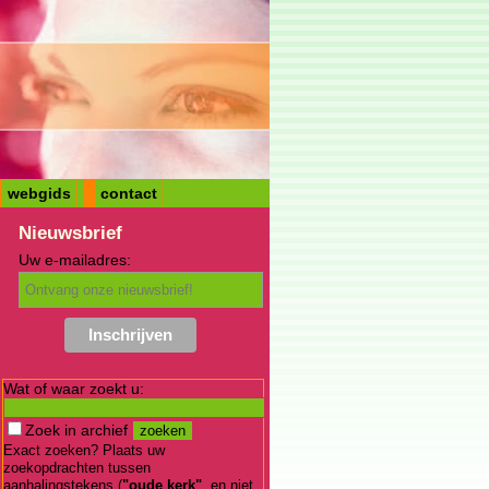
webgids
contact
Nieuwsbrief
Uw e-mailadres:
Wat of waar zoekt u:
Zoek in archief
Exact zoeken? Plaats uw
zoekopdrachten tussen
aanhalingstekens (
"oude kerk"
, en niet