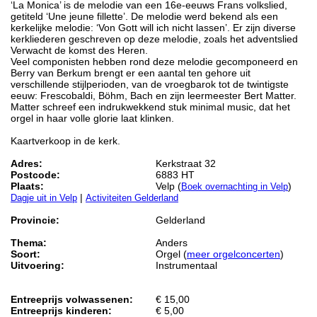
‘La Monica’ is de melodie van een 16e-eeuws Frans volkslied,
getiteld ‘Une jeune fillette’. De melodie werd bekend als een
kerkelijke melodie: ‘Von Gott will ich nicht lassen’. Er zijn diverse
kerkliederen geschreven op deze melodie, zoals het adventslied
Verwacht de komst des Heren.
Veel componisten hebben rond deze melodie gecomponeerd en
Berry van Berkum brengt er een aantal ten gehore uit
verschillende stijlperioden, van de vroegbarok tot de twintigste
eeuw: Frescobaldi, Böhm, Bach en zijn leermeester Bert Matter.
Matter schreef een indrukwekkend stuk minimal music, dat het
orgel in haar volle glorie laat klinken.
Kaartverkoop in de kerk.
Adres:
Kerkstraat 32
Postcode:
6883 HT
Plaats:
Velp (
)
Boek overnachting in Velp
|
Dagje uit in Velp
Activiteiten Gelderland
Provincie:
Gelderland
Thema:
Anders
Soort:
Orgel (
meer orgelconcerten
)
Uitvoering:
Instrumentaal
Entreeprijs volwassenen:
€ 15,00
Entreeprijs kinderen:
€ 5,00