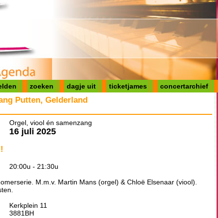
elden
zoeken
dagje uit
ticketjames
concertarchief
ang Putten, Gelderland
Orgel, viool én samenzang
16 juli 2025
!
20:00u - 21:30u
omerserie. M.m.v. Martin Mans (orgel) & Chloë Elsenaar (viool).
sten.
Kerkplein 11
3881BH