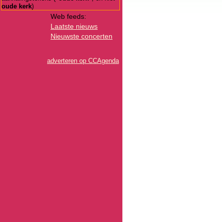
oude kerk
)
Web feeds:
Laatste nieuws
Nieuwste concerten
adverteren op CCAgenda