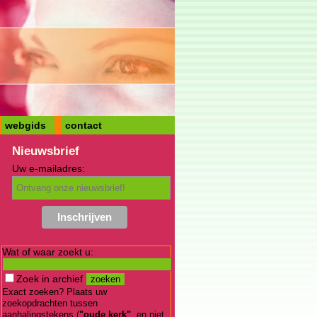
webgids
contact
Nieuwsbrief
Uw e-mailadres:
Wat of waar zoekt u:
Zoek in archief
Exact zoeken? Plaats uw
zoekopdrachten tussen
aanhalingstekens (
"oude kerk"
, en niet