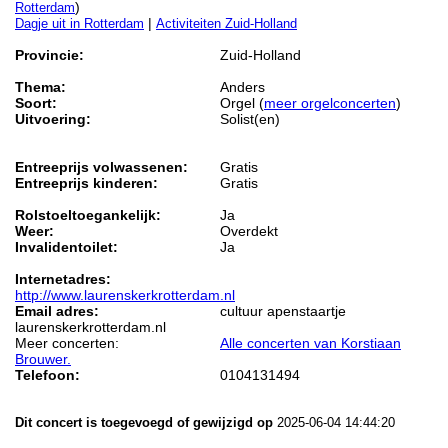
)
Rotterdam
|
Dagje uit in Rotterdam
Activiteiten Zuid-Holland
Provincie:
Zuid-Holland
Thema:
Anders
Soort:
Orgel (
meer orgelconcerten
)
Uitvoering:
Solist(en)
Entreeprijs volwassenen:
Gratis
Entreeprijs kinderen:
Gratis
Rolstoeltoegankelijk:
Ja
Weer:
Overdekt
Invalidentoilet:
Ja
Internetadres:
http://www.laurenskerkrotterdam.nl
Email adres:
cultuur apenstaartje
laurenskerkrotterdam.nl
Meer concerten:
Alle concerten van Korstiaan
Brouwer.
Telefoon:
0104131494
Dit concert is toegevoegd of gewijzigd op
2025-06-04 14:44:20