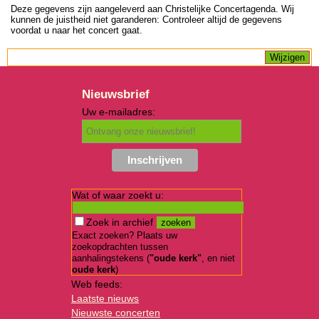
Deze gegevens zijn aangeleverd aan Christelijke Concertagenda. Wij
kunnen de juistheid niet garanderen: Controleer altijd de gegevens
voordat u naar het concert gaat.
Nieuwsbrief
Uw e-mailadres:
Wat of waar zoekt u:
Zoek in archief
Exact zoeken? Plaats uw
zoekopdrachten tussen
aanhalingstekens (
"oude kerk"
, en niet
oude kerk
)
Web feeds:
Laatste nieuws
Nieuwste concerten