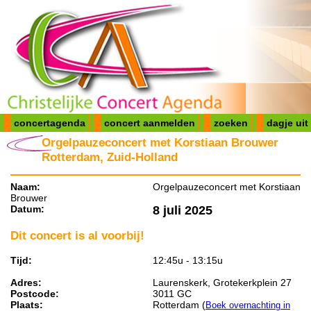
concertagenda
concert aanmelden
zoeken
dagje uit
Orgelpauzeconcert met Korstiaan Brouwer
Rotterdam, Zuid-Holland
Naam:
Orgelpauzeconcert met Korstiaan
Brouwer
Datum:
8 juli 2025
Dit concert is al voorbij!
Tijd:
12:45u - 13:15u
Adres:
Laurenskerk, Grotekerkplein 27
Postcode:
3011 GC
Plaats:
Rotterdam (
Boek overnachting in