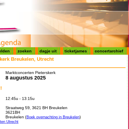
elden
zoeken
dagje uit
ticketjames
concertarchief
kerk Breukelen, Utrecht
Marktconcerten Pieterskerk
8 augustus 2025
!
12:45u - 13:15u
Straatweg 59, 3621 BH Breukelen
3621BH
Breukelen (
)
Boek overnachting in Breukelen
iten Utrecht