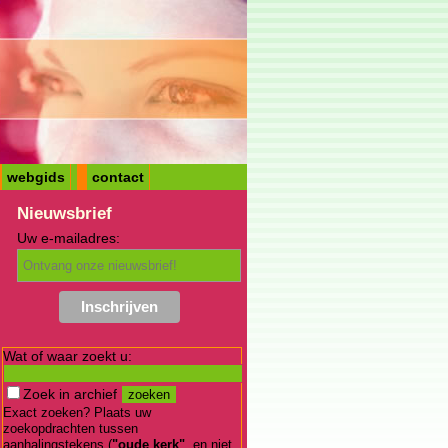
webgids
contact
Nieuwsbrief
Uw e-mailadres:
Wat of waar zoekt u:
Zoek in archief
Exact zoeken? Plaats uw
zoekopdrachten tussen
aanhalingstekens (
"oude kerk"
, en niet