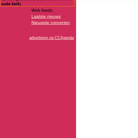
oude kerk
)
Web feeds:
Laatste nieuws
Nieuwste concerten
adverteren op CCAgenda