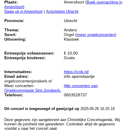
Plaats:
Amersfoort (
Boek overnachting in
)
Amersfoort
|
Dagje uit in Amersfoort
Activiteiten Utrecht
Provincie:
Utrecht
Thema:
Anders
Soort:
Orgel (
meer orgelconcerten
)
Uitvoering:
Klassiek
Entreeprijs volwassenen:
€ 10,00
Entreeprijs kinderen:
Gratis
Internetadres:
https://ccjk.nl/
Email adres:
info apenstaartje
orgelconcertenjoriskerk.nl
Meer concerten:
Alle concerten van
Orgelcommissie Sint-Joriskerk.
Telefoon:
0653528737
Dit concert is toegevoegd of gewijzigd op
2025-05-26 16:25:19
Deze gegevens zijn aangeleverd aan Christelijke Concertagenda. Wij
kunnen de juistheid niet garanderen: Controleer altijd de gegevens
voordat u naar het concert gaat.