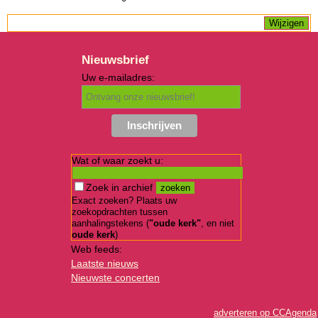
Nieuwsbrief
Uw e-mailadres:
Wat of waar zoekt u:
Zoek in archief
Exact zoeken? Plaats uw
zoekopdrachten tussen
aanhalingstekens (
"oude kerk"
, en niet
oude kerk
)
Web feeds:
Laatste nieuws
Nieuwste concerten
adverteren op CCAgenda