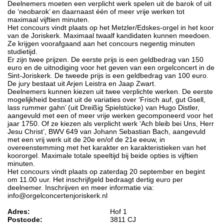
Deelnemers moeten een verplicht werk spelen uit de barok of uit
de ‘neobarok’ en daarnaast één of meer vrije werken tot
maximaal vijftien minuten.
Het concours vindt plaats op het Metzler/Edskes-orgel in het koor
van de Joriskerk. Maximaal twaalf kandidaten kunnen meedoen.
Ze krijgen voorafgaand aan het concours negentig minuten
studietijd.
Er zijn twee prijzen. De eerste prijs is een geldbedrag van 150
euro en de uitnodiging voor het geven van een orgelconcert in de
Sint-Joriskerk. De tweede prijs is een geldbedrag van 100 euro.
De jury bestaat uit Arjen Leistra en Jaap Zwart.
Deelnemers kunnen kiezen uit twee verplichte werken. De eerste
mogelijkheid bestaat uit de variaties over ‘Frisch auf, gut Gsell,
lass rummer gahn’ (uit Dreißig Spielstücke) van Hugo Distler,
aangevuld met een of meer vrije werken gecomponeerd voor het
jaar 1750. Of ze kiezen als verplicht werk ‘Ach bleib bei Uns, Herr
Jesu Christ’, BWV 649 van Johann Sebastian Bach, aangevuld
met een vrij werk uit de 20e en/of de 21e eeuw, in
overeenstemming met het karakter en karakteristieken van het
koororgel. Maximale totale speeltijd bij beide opties is vijftien
minuten.
Het concours vindt plaats op zaterdag 20 september en begint
om 11.00 uur. Het inschrijfgeld bedraagt dertig euro per
deelnemer. Inschrijven en meer informatie via:
info@orgelconcertenjoriskerk.nl
Adres:
Hof 1
Postcode:
3811 CJ