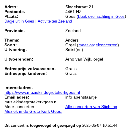
Adres:
Singelstraat 21
Postcode:
4461 HZ
Plaats:
Goes (
)
Boek overnachting in Goes
|
Dagje uit in Goes
Activiteiten Zeeland
Provincie:
Zeeland
Thema:
Anders
Soort:
Orgel (
meer orgelconcerten
)
Uitvoering:
Solist(en)
Uitvoerenden:
Arno van Wijk, orgel
Entreeprijs volwassenen:
Gratis
Entreeprijs kinderen:
Gratis
Internetadres:
https://www.muziekindegrotekerkgoes.nl
Email adres:
info apenstaartje
muziekindegrotekerkgoes.nl
Meer concerten:
Alle concerten van Stichting
Muziek in de Grote Kerk Goes.
Dit concert is toegevoegd of gewijzigd op
2025-05-07 10:51:44