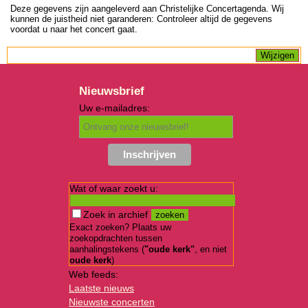
Deze gegevens zijn aangeleverd aan Christelijke Concertagenda. Wij
kunnen de juistheid niet garanderen: Controleer altijd de gegevens
voordat u naar het concert gaat.
Nieuwsbrief
Uw e-mailadres:
Wat of waar zoekt u:
Zoek in archief
Exact zoeken? Plaats uw
zoekopdrachten tussen
aanhalingstekens (
"oude kerk"
, en niet
oude kerk
)
Web feeds:
Laatste nieuws
Nieuwste concerten