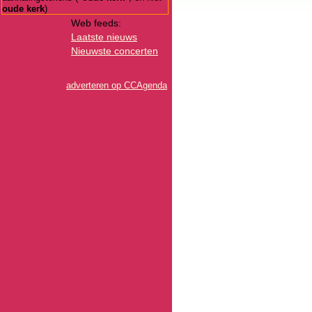
oude kerk
)
Web feeds:
Laatste nieuws
Nieuwste concerten
adverteren op CCAgenda