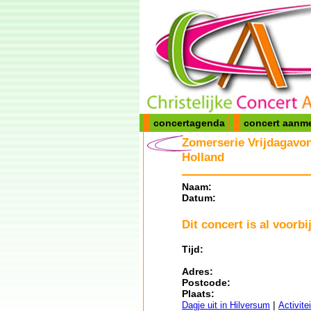
concertagenda
concert aanm
Zomerserie Vrijdagavon
Holland
Naam:
Datum:
Dit concert is al voorbij
Tijd:
Adres:
Postcode:
Plaats:
|
Dagje uit in Hilversum
Activite