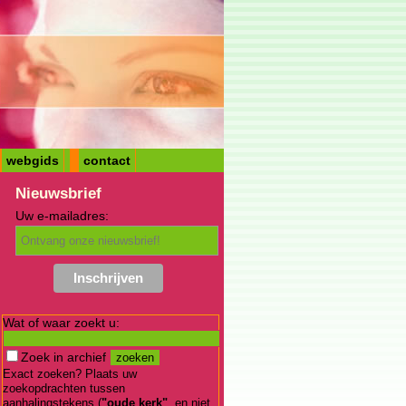
webgids
contact
Nieuwsbrief
Uw e-mailadres:
Wat of waar zoekt u:
Zoek in archief
Exact zoeken? Plaats uw
zoekopdrachten tussen
aanhalingstekens (
"oude kerk"
, en niet