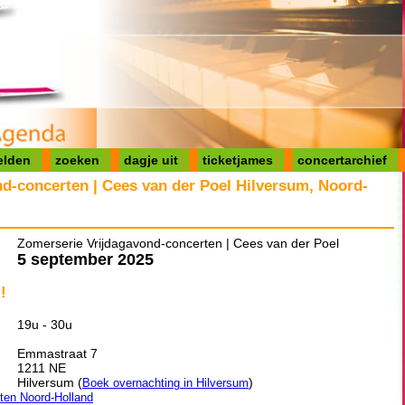
elden
zoeken
dagje uit
ticketjames
concertarchief
d-concerten | Cees van der Poel Hilversum, Noord-
Zomerserie Vrijdagavond-concerten | Cees van der Poel
5 september 2025
!
19u - 30u
Emmastraat 7
1211 NE
Hilversum (
)
Boek overnachting in Hilversum
iten Noord-Holland