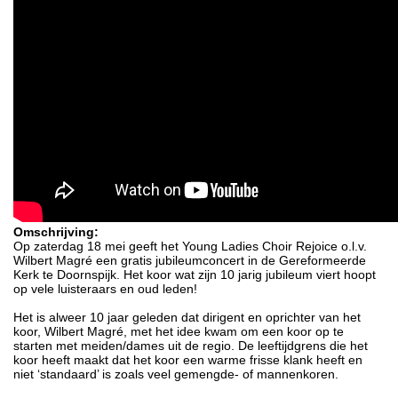
Omschrijving:
Op zaterdag 18 mei geeft het Young Ladies Choir Rejoice o.l.v.
Wilbert Magré een gratis jubileumconcert in de Gereformeerde
Kerk te Doornspijk. Het koor wat zijn 10 jarig jubileum viert hoopt
op vele luisteraars en oud leden!
Het is alweer 10 jaar geleden dat dirigent en oprichter van het
koor, Wilbert Magré, met het idee kwam om een koor op te
starten met meiden/dames uit de regio. De leeftijdgrens die het
koor heeft maakt dat het koor een warme frisse klank heeft en
niet ‘standaard’ is zoals veel gemengde- of mannenkoren.