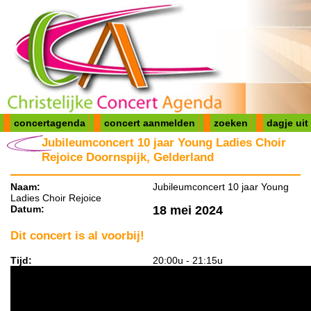
concertagenda
concert aanmelden
zoeken
dagje uit
Jubileumconcert 10 jaar Young Ladies Choir
Rejoice Doornspijk, Gelderland
Naam:
Jubileumconcert 10 jaar Young
Ladies Choir Rejoice
Datum:
18 mei 2024
Dit concert is al voorbij!
Tijd:
20:00u - 21:15u