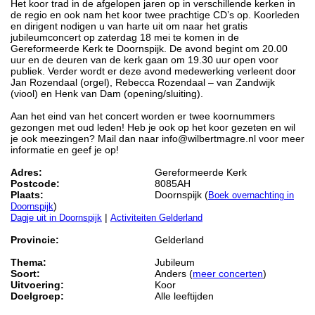
Het koor trad in de afgelopen jaren op in verschillende kerken in
de regio en ook nam het koor twee prachtige CD’s op. Koorleden
en dirigent nodigen u van harte uit om naar het gratis
jubileumconcert op zaterdag 18 mei te komen in de
Gereformeerde Kerk te Doornspijk. De avond begint om 20.00
uur en de deuren van de kerk gaan om 19.30 uur open voor
publiek. Verder wordt er deze avond medewerking verleent door
Jan Rozendaal (orgel), Rebecca Rozendaal – van Zandwijk
(viool) en Henk van Dam (opening/sluiting).
Aan het eind van het concert worden er twee koornummers
gezongen met oud leden! Heb je ook op het koor gezeten en wil
je ook meezingen? Mail dan naar info@wilbertmagre.nl voor meer
informatie en geef je op!
Adres:
Gereformeerde Kerk
Postcode:
8085AH
Plaats:
Doornspijk (
Boek overnachting in
)
Doornspijk
|
Dagje uit in Doornspijk
Activiteiten Gelderland
Provincie:
Gelderland
Thema:
Jubileum
Soort:
Anders (
meer concerten
)
Uitvoering:
Koor
Doelgroep:
Alle leeftijden