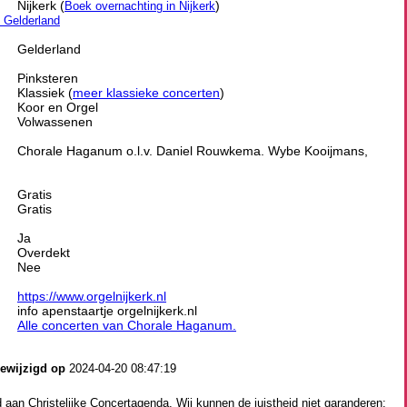
Nijkerk (
)
Boek overnachting in Nijkerk
n Gelderland
Gelderland
Pinksteren
Klassiek (
meer klassieke concerten
)
Koor en Orgel
Volwassenen
Chorale Haganum o.l.v. Daniel Rouwkema. Wybe Kooijmans,
Gratis
Gratis
Ja
Overdekt
Nee
https://www.orgelnijkerk.nl
info apenstaartje orgelnijkerk.nl
Alle concerten van Chorale Haganum.
gewijzigd op
2024-04-20 08:47:19
aan Christelijke Concertagenda. Wij kunnen de juistheid niet garanderen: