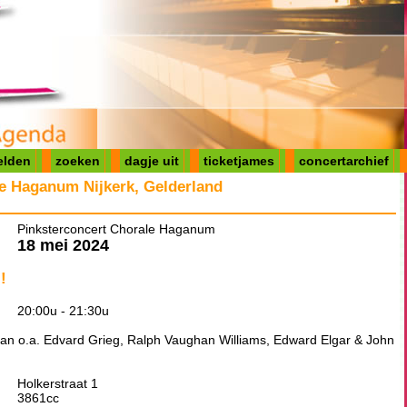
elden
zoeken
dagje uit
ticketjames
concertarchief
e Haganum Nijkerk, Gelderland
Pinksterconcert Chorale Haganum
18 mei 2024
!
20:00u - 21:30u
van o.a. Edvard Grieg, Ralph Vaughan Williams, Edward Elgar & John
Holkerstraat 1
3861cc