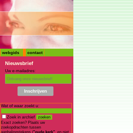
webgids
contact
Nieuwsbrief
Uw e-mailadres:
Wat of waar zoekt u:
Zoek in archief
Exact zoeken? Plaats uw
zoekopdrachten tussen
aanhalingstekens (
"oude kerk"
, en niet