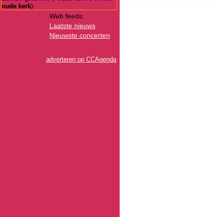
oude kerk
)
Web feeds:
Laatste nieuws
Nieuwste concerten
adverteren op CCAgenda