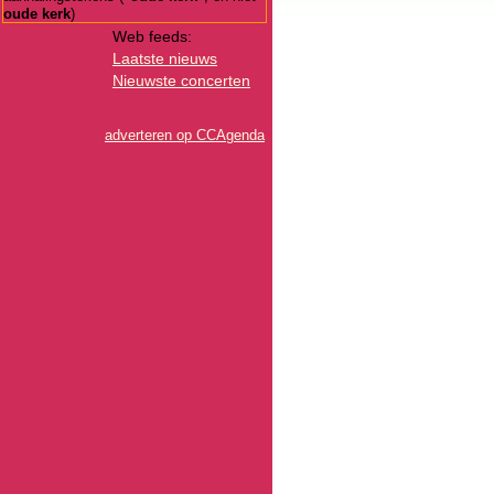
oude kerk
)
Web feeds:
Laatste nieuws
Nieuwste concerten
adverteren op CCAgenda