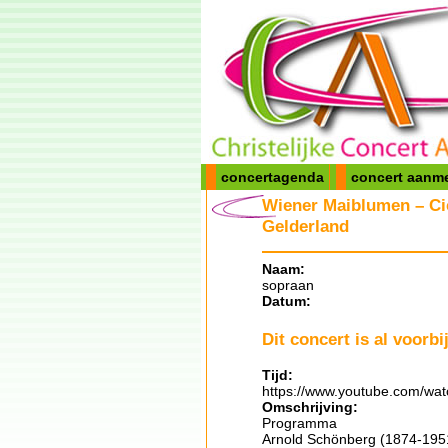
concertagenda
concert aanm
Wiener Maiblumen – Ci
Gelderland
Naam:
sopraan
Datum:
Dit concert is al voorbij
Tijd:
https://www.youtube.com/wa
Omschrijving:
Programma
Arnold Schönberg (1874-1951