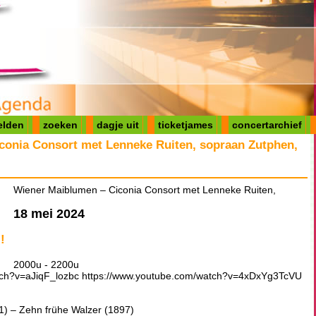
elden
zoeken
dagje uit
ticketjames
concertarchief
conia Consort met Lenneke Ruiten, sopraan Zutphen,
Wiener Maiblumen – Ciconia Consort met Lenneke Ruiten,
18 mei 2024
!
2000u - 2200u
tch?v=aJiqF_lozbc https://www.youtube.com/watch?v=4xDxYg3TcVU
) – Zehn frühe Walzer (1897)