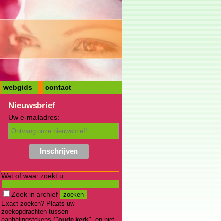
webgids
contact
Nieuwsbrief
Uw e-mailadres:
Wat of waar zoekt u:
Zoek in archief
Exact zoeken? Plaats uw
zoekopdrachten tussen
aanhalingstekens (
"oude kerk"
, en niet