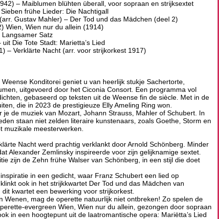
42) – Maiblumen blühten überall, voor sopraan en strijksextet
Sieben frühe Lieder: Die Nachtigall
(arr. Gustav Mahler) – Der Tod und das Mädchen (deel 2)
) Wien, Wien nur du allein (1914)
– Langsamer Satz
uit Die Tote Stadt: Marietta’s Lied
– Verklärte Nacht (arr. voor strijkorkest 1917)
Weense Konditorei geniet u van heerlijk stukje Sachertorte,
lumen, uitgevoerd door het Ciconia Consort. Een programma vol
ichten, gebaseerd op teksten uit de Weense fin de siècle. Met in de
ten, die in 2023 de prestigieuze Elly Ameling Ring won.
 je de muziek van Mozart, Johann Strauss, Mahler of Schubert. In
en staan niet zelden literaire kunstenaars, zoals Goethe, Storm en
ot muzikale meesterwerken.
lärte Nacht werd prachtig verklankt door Arnold Schönberg. Minder
at Alexander Zemlinsky inspireerde voor zijn gelijknamige sextet.
e zijn de Zehn frühe Walser van Schönberg, in een stijl die doet
inspiratie in een gedicht, waar Franz Schubert een lied op
inkt ook in het strijkkwartet Der Tod und das Mädchen van
it kwartet een bewerking voor strijkorkest.
 Wenen, mag de operette natuurlijk niet ontbreken! Zo spelen de
 operette-evergreen Wien, Wien nur du allein, gezongen door sopraan
 ook in een hoogtepunt uit de laatromantische opera: Mariëtta’s Lied