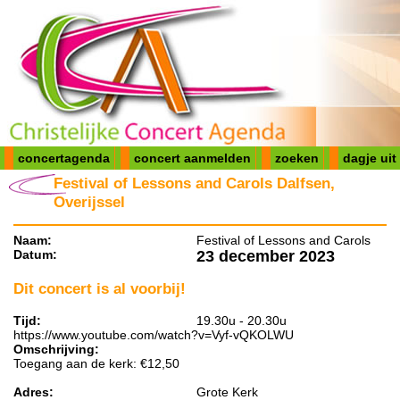
concertagenda
concert aanmelden
zoeken
dagje uit
Festival of Lessons and Carols Dalfsen,
Overijssel
Naam:
Festival of Lessons and Carols
Datum:
23 december 2023
Dit concert is al voorbij!
Tijd:
19.30u - 20.30u
https://www.youtube.com/watch?v=Vyf-vQKOLWU
Omschrijving:
Toegang aan de kerk: €12,50
Adres:
Grote Kerk