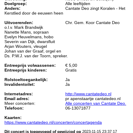
Doelgroep:
Alle leeftijden
Anders:
Cantate Deo zingt Koralen - Het
Kerstlied door de eeuwen heen
Uitvoerenden:
Chr. Gem. Koor Cantate Deo
o.l.v. Mark Brandwijk
Nanette Mans, sopraan
Evelyn Heuvelmans, hobo
Severin van Dijk, dwarsfluit
Arjan Wouters, vleugel
Johan van der Graaf, orgel en
Ds. P.W.J. van der Toorn, spreker.
Entreeprijs volwassenen:
€ 5,00
Entreeprijs kinderen:
Gratis
Rolstoeltoegankelijk:
Ja
Invalidentoilet:
Ja
Internetadres:
http://www.cantatedeo.nl
Email adres:
pr apenstaartje cantatedeo.nl
Meer concerten:
Alle concerten van Cantate Deo.
Telefoon:
06-13071877
Kaarten:
https://www.cantatedeo.nl/concerten/concertagenda
Dit concert is toegevoegd of gewijzigd op
2023-11-15 23:37:17