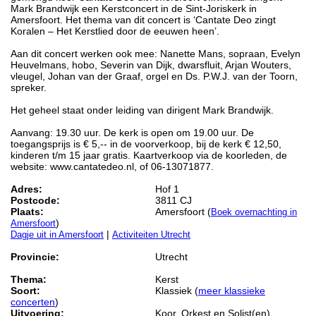
Mark Brandwijk een Kerstconcert in de Sint-Joriskerk in
Amersfoort. Het thema van dit concert is ‘Cantate Deo zingt
Koralen – Het Kerstlied door de eeuwen heen’.
Aan dit concert werken ook mee: Nanette Mans, sopraan, Evelyn
Heuvelmans, hobo, Severin van Dijk, dwarsfluit, Arjan Wouters,
vleugel, Johan van der Graaf, orgel en Ds. P.W.J. van der Toorn,
spreker.
Het geheel staat onder leiding van dirigent Mark Brandwijk.
Aanvang: 19.30 uur. De kerk is open om 19.00 uur. De
toegangsprijs is € 5,-- in de voorverkoop, bij de kerk € 12,50,
kinderen t/m 15 jaar gratis. Kaartverkoop via de koorleden, de
website: www.cantatedeo.nl, of 06-13071877.
Adres:
Hof 1
Postcode:
3811 CJ
Plaats:
Amersfoort (
Boek overnachting in
)
Amersfoort
|
Dagje uit in Amersfoort
Activiteiten Utrecht
Provincie:
Utrecht
Thema:
Kerst
Soort:
Klassiek (
meer klassieke
concerten
)
Uitvoering:
Koor, Orkest en Solist(en)