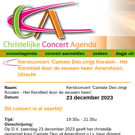
concertagenda
concert aanmelden
zoeken
dagje uit
Kerstconcert 'Cantate Deo zingt Koralen - Het
Kerstlied door de eeuwen heen' Amersfoort,
Utrecht
Naam:
Kerstconcert 'Cantate Deo zingt
Koralen - Het Kerstlied door de eeuwen heen'
Datum:
23 december 2023
Dit concert is al voorbij!
Tijd:
19:30u - 21:30u
Omschrijving:
Op D.V. zaterdag 23 december 2023 geeft het christelijk
gemengd koor Cantate Deo uit Amersfoort o.l.v. haar dirigent