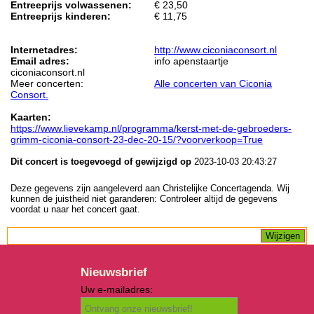
Entreeprijs volwassenen:
€ 23,50
Entreeprijs kinderen:
€ 11,75
Internetadres:
http://www.ciconiaconsort.nl
Email adres:
info apenstaartje
ciconiaconsort.nl
Meer concerten:
Alle concerten van Ciconia
Consort.
Kaarten:
https://www.lievekamp.nl/programma/kerst-met-de-gebroeders-
grimm-ciconia-consort-23-dec-20-15/?voorverkoop=True
Dit concert is toegevoegd of gewijzigd op
2023-10-03 20:43:27
Deze gegevens zijn aangeleverd aan Christelijke Concertagenda. Wij
kunnen de juistheid niet garanderen: Controleer altijd de gegevens
voordat u naar het concert gaat.
Nieuwsbrief
Uw e-mailadres: