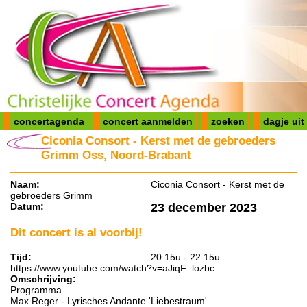
concertagenda
concert aanmelden
zoeken
dagje uit
Ciconia Consort - Kerst met de gebroeders
Grimm Oss, Noord-Brabant
Naam:
Ciconia Consort - Kerst met de
gebroeders Grimm
Datum:
23 december 2023
Dit concert is al voorbij!
Tijd:
20:15u - 22:15u
https://www.youtube.com/watch?v=aJiqF_lozbc
Omschrijving:
Programma
Max Reger - Lyrisches Andante 'Liebestraum'