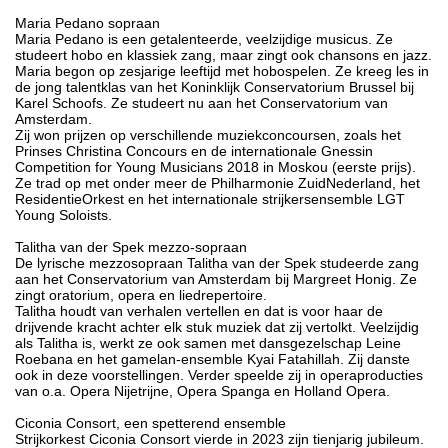
Maria Pedano sopraan
Maria Pedano is een getalenteerde, veelzijdige musicus. Ze
studeert hobo en klassiek zang, maar zingt ook chansons en jazz.
Maria begon op zesjarige leeftijd met hobospelen. Ze kreeg les in
de jong talentklas van het Koninklijk Conservatorium Brussel bij
Karel Schoofs. Ze studeert nu aan het Conservatorium van
Amsterdam.
Zij won prijzen op verschillende muziekconcoursen, zoals het
Prinses Christina Concours en de internationale Gnessin
Competition for Young Musicians 2018 in Moskou (eerste prijs).
Ze trad op met onder meer de Philharmonie ZuidNederland, het
ResidentieOrkest en het internationale strijkersensemble LGT
Young Soloists.
Talitha van der Spek mezzo-sopraan
De lyrische mezzosopraan Talitha van der Spek studeerde zang
aan het Conservatorium van Amsterdam bij Margreet Honig. Ze
zingt oratorium, opera en liedrepertoire.
Talitha houdt van verhalen vertellen en dat is voor haar de
drijvende kracht achter elk stuk muziek dat zij vertolkt. Veelzijdig
als Talitha is, werkt ze ook samen met dansgezelschap Leine
Roebana en het gamelan-ensemble Kyai Fatahillah. Zij danste
ook in deze voorstellingen. Verder speelde zij in operaproducties
van o.a. Opera Nijetrijne, Opera Spanga en Holland Opera.
Ciconia Consort, een spetterend ensemble
Strijkorkest Ciconia Consort vierde in 2023 zijn tienjarig jubileum.