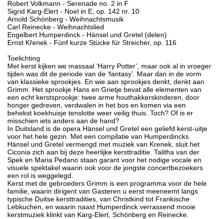
Robert Volkmann - Serenade no. 2 in F
Sigrid Karg-Elert - Noel in E, op. 142 nr. 10
Arnold Schönberg - Weihnachtsmusik
Carl Reinecke - Weihnachtslied
Engelbert Humperdinck - Hänsel und Gretel (delen)
Ernst Křenek - Fünf kurze Stücke für Streicher, op. 116
Toelichting
Met kerst kijken we massaal ‘Harry Potter’, maar ook al in vroeger
tijden was dit de periode van de ‘fantasy’. Maar dan in de vorm
van klassieke sprookjes. En wie aan sprookjes denkt, denkt aan
Grimm. Het sprookje Hans en Grietje bevat alle elementen van
een echt kerstsprookje: twee arme houthakkerskinderen, door
honger gedreven, verdwalen in het bos en komen via een
behekst koekhuisje tenslotte weer veilig thuis. Toch? Of is er
misschien iets anders aan de hand?
In Duitsland is de opera Hänsel und Gretel een geliefd kerst-uitje
voor het hele gezin. Met een compilatie van Humperdincks
Hänsel und Gretel vermengd met muziek van Krenek, sluit het
Ciconia zich aan bij deze heerlijke kersttraditie. Talitha van der
Spek en Maria Pedano staan garant voor het nodige vocale en
visuele spektakel waarin ook voor de jongste concertbezoekers
een rol is weggelegd.
Kerst met de gebroeders Grimm is een programma voor de hele
familie, waarin dirigent van Gasteren u eerst meeneemt langs
typische Duitse kersttradities, van Christkind tot Frankische
Lebkuchen, en waarin naast Humperdinck verrassend mooie
kerstmuziek klinkt van Karg-Elert, Schönberg en Reinecke.