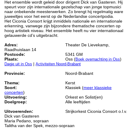
Het ensemble wordt geleid door dirigent Dick van Gasteren. Hij
speurt voor zijn internationale gezelschap van jonge topmusici
naar onbekende meesterwerken. Zo brengt hij regelmatig ware
juweeltjes voor het eerst op de Nederlandse concertpodia.
Het Ciconia Consort krijgt inmiddels nationale en internationale
erkenning, vanwege zijn bijzondere thematische concerten op
hoog artistiek niveau. Het ensemble heeft nu vier internationaal
gelauwerde cd’s uitgebracht.
Adres:
Theater De Lievekamp,
Raadhuislaan 14
Postcode:
5341 GM
Plaats:
Oss (
)
Boek overnachting in Oss
|
Dagje uit in Oss
Activiteiten Noord-Brabant
Provincie:
Noord-Brabant
Thema:
Kerst
Soort:
Klassiek (
meer klassieke
concerten
)
Uitvoering:
Orkest en Solist(en)
Doelgroep:
Alle leeftijden
Uitvoerenden:
Strijkorkest Ciconia Consort o.l.v.
Dick van Gasteren
Maria Pedano, sopraan
Talitha van der Spek, mezzo-sopraan