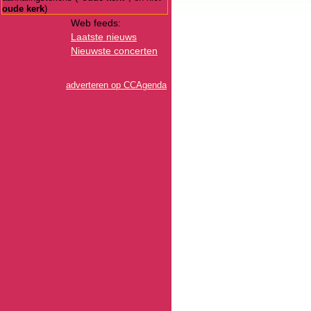
oude kerk
)
Web feeds:
Laatste nieuws
Nieuwste concerten
adverteren op CCAgenda