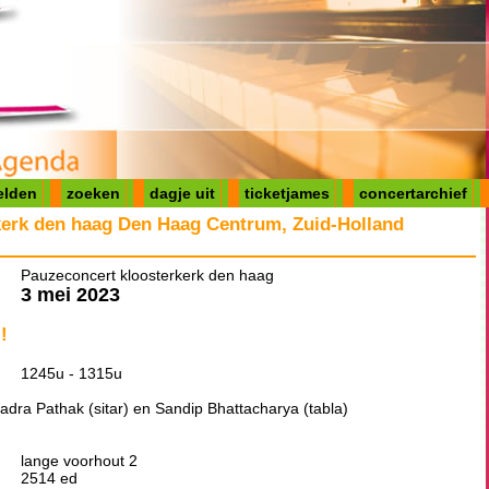
elden
zoeken
dagje uit
ticketjames
concertarchief
kerk den haag Den Haag Centrum, Zuid-Holland
Pauzeconcert kloosterkerk den haag
3 mei 2023
!
1245u - 1315u
adra Pathak (sitar) en Sandip Bhattacharya (tabla)
lange voorhout 2
2514 ed