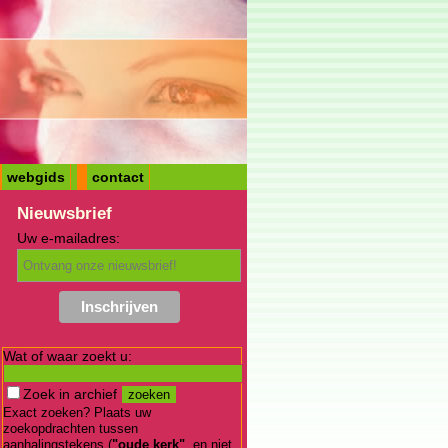
webgids
contact
Nieuwsbrief
Uw e-mailadres:
Wat of waar zoekt u:
Zoek in archief
Exact zoeken? Plaats uw
zoekopdrachten tussen
aanhalingstekens (
"oude kerk"
, en niet