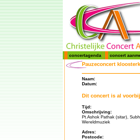
concertagenda
concert aanm
Pauzeconcert klooster
Naam:
Datum:
Dit concert is al voorbij
Tijd:
Omschrijving:
Pt.Ashok Pathak (sitar), Subh
Wereldmuziek
Adres:
Postcode: