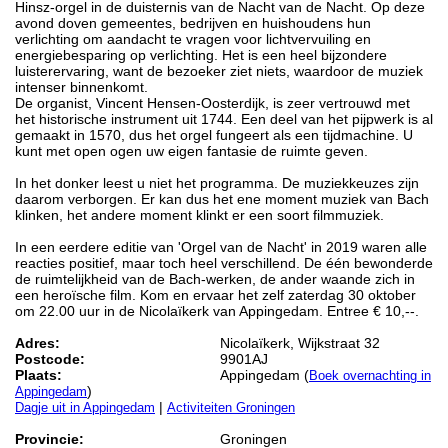
Hinsz-orgel in de duisternis van de Nacht van de Nacht. Op deze
avond doven gemeentes, bedrijven en huishoudens hun
verlichting om aandacht te vragen voor lichtvervuiling en
energiebesparing op verlichting. Het is een heel bijzondere
luisterervaring, want de bezoeker ziet niets, waardoor de muziek
intenser binnenkomt.
De organist, Vincent Hensen-Oosterdijk, is zeer vertrouwd met
het historische instrument uit 1744. Een deel van het pijpwerk is al
gemaakt in 1570, dus het orgel fungeert als een tijdmachine. U
kunt met open ogen uw eigen fantasie de ruimte geven.
In het donker leest u niet het programma. De muziekkeuzes zijn
daarom verborgen. Er kan dus het ene moment muziek van Bach
klinken, het andere moment klinkt er een soort filmmuziek.
In een eerdere editie van 'Orgel van de Nacht' in 2019 waren alle
reacties positief, maar toch heel verschillend. De één bewonderde
de ruimtelijkheid van de Bach-werken, de ander waande zich in
een heroïsche film. Kom en ervaar het zelf zaterdag 30 oktober
om 22.00 uur in de Nicolaïkerk van Appingedam. Entree € 10,--.
Adres:
Nicolaïkerk, Wijkstraat 32
Postcode:
9901AJ
Plaats:
Appingedam (
Boek overnachting in
)
Appingedam
|
Dagje uit in Appingedam
Activiteiten Groningen
Provincie:
Groningen