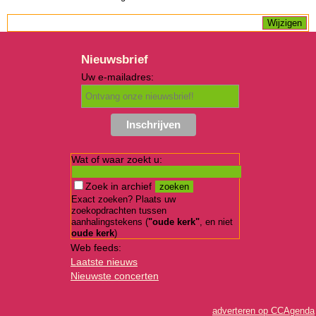
Nieuwsbrief
Uw e-mailadres:
Wat of waar zoekt u:
Zoek in archief
Exact zoeken? Plaats uw
zoekopdrachten tussen
aanhalingstekens (
"oude kerk"
, en niet
oude kerk
)
Web feeds:
Laatste nieuws
Nieuwste concerten
adverteren op CCAgenda