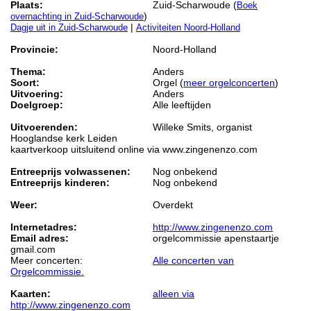
Plaats:
Zuid-Scharwoude (
Boek
)
overnachting in Zuid-Scharwoude
|
Dagje uit in Zuid-Scharwoude
Activiteiten Noord-Holland
Provincie:
Noord-Holland
Thema:
Anders
Soort:
Orgel (
meer orgelconcerten
)
Uitvoering:
Anders
Doelgroep:
Alle leeftijden
Uitvoerenden:
Willeke Smits, organist
Hooglandse kerk Leiden
kaartverkoop uitsluitend online via www.zingenenzo.com
Entreeprijs volwassenen:
Nog onbekend
Entreeprijs kinderen:
Nog onbekend
Weer:
Overdekt
Internetadres:
http://www.zingenenzo.com
Email adres:
orgelcommissie apenstaartje
gmail.com
Meer concerten:
Alle concerten van
Orgelcommissie.
Kaarten:
alleen via
http://www.zingenenzo.com