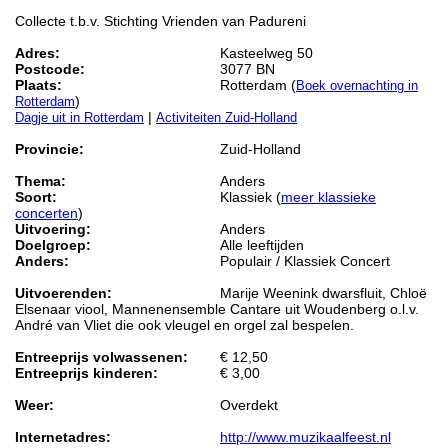
Collecte t.b.v. Stichting Vrienden van Padureni
Adres:
Kasteelweg 50
Postcode:
3077 BN
Plaats:
Rotterdam (
Boek overnachting in
)
Rotterdam
|
Dagje uit in Rotterdam
Activiteiten Zuid-Holland
Provincie:
Zuid-Holland
Thema:
Anders
Soort:
Klassiek (
meer klassieke
concerten
)
Uitvoering:
Anders
Doelgroep:
Alle leeftijden
Anders:
Populair / Klassiek Concert
Uitvoerenden:
Marije Weenink dwarsfluit, Chloë
Elsenaar viool, Mannenensemble Cantare uit Woudenberg o.l.v.
André van Vliet die ook vleugel en orgel zal bespelen.
Entreeprijs volwassenen:
€ 12,50
Entreeprijs kinderen:
€ 3,00
Weer:
Overdekt
Internetadres:
http://www.muzikaalfeest.nl