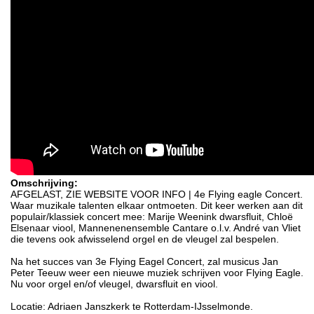
Omschrijving:
AFGELAST, ZIE WEBSITE VOOR INFO | 4e Flying eagle Concert.
Waar muzikale talenten elkaar ontmoeten. Dit keer werken aan dit
populair/klassiek concert mee: Marije Weenink dwarsfluit, Chloë
Elsenaar viool, Mannenenensemble Cantare o.l.v. André van Vliet
die tevens ook afwisselend orgel en de vleugel zal bespelen.
Na het succes van 3e Flying Eagel Concert, zal musicus Jan
Peter Teeuw weer een nieuwe muziek schrijven voor Flying Eagle.
Nu voor orgel en/of vleugel, dwarsfluit en viool.
Locatie: Adriaen Janszkerk te Rotterdam-IJsselmonde.