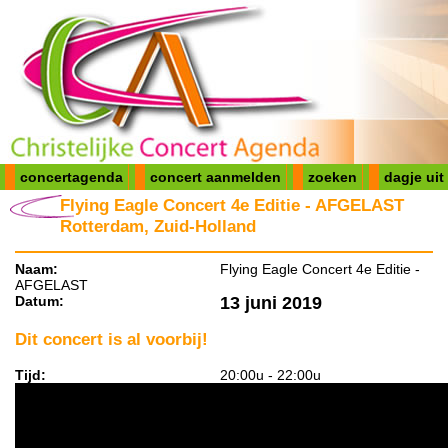
concertagenda
concert aanmelden
zoeken
dagje uit
Flying Eagle Concert 4e Editie - AFGELAST
Rotterdam, Zuid-Holland
Naam:
Flying Eagle Concert 4e Editie -
AFGELAST
Datum:
13 juni 2019
Dit concert is al voorbij!
Tijd:
20:00u - 22:00u