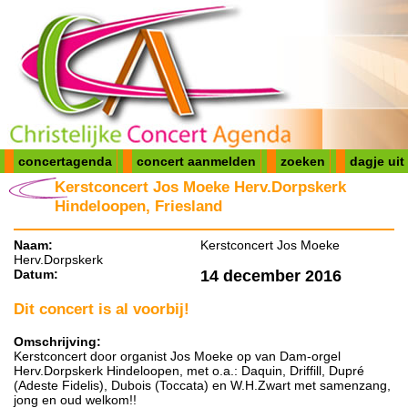
concertagenda
concert aanmelden
zoeken
dagje uit
Kerstconcert Jos Moeke Herv.Dorpskerk
Hindeloopen, Friesland
Naam:
Kerstconcert Jos Moeke
Herv.Dorpskerk
Datum:
14 december 2016
Dit concert is al voorbij!
Omschrijving:
Kerstconcert door organist Jos Moeke op van Dam-orgel
Herv.Dorpskerk Hindeloopen, met o.a.: Daquin, Driffill, Dupré
(Adeste Fidelis), Dubois (Toccata) en W.H.Zwart met samenzang,
jong en oud welkom!!