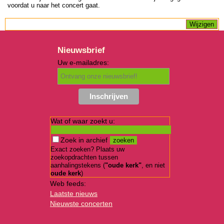
voordat u naar het concert gaat.
Nieuwsbrief
Uw e-mailadres:
Wat of waar zoekt u:
Zoek in archief
Exact zoeken? Plaats uw
zoekopdrachten tussen
aanhalingstekens (
"oude kerk"
, en niet
oude kerk
)
Web feeds:
Laatste nieuws
Nieuwste concerten