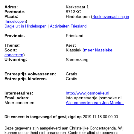
Adres:
Kerkstraat 1
Postcode:
8713KG
Plaats:
Hindeloopen (
Boek overnachting in
)
Hindeloopen
|
Dagje uit in Hindeloopen
Activiteiten Friesland
Provincie:
Friesland
Thema:
Kerst
Soort:
Klassiek (
meer klassieke
concerten
)
Uitvoering:
Samenzang
Entreeprijs volwassenen:
Gratis
Entreeprijs kinderen:
Gratis
Internetadres:
http://www.josmoeke.nl
Email adres:
info apenstaartje josmoeke.nl
Meer concerten:
Alle concerten van Jos Moeke.
Dit concert is toegevoegd of gewijzigd op
2019-11-18 00:00:00
Deze gegevens zijn aangeleverd aan Christelijke Concertagenda. Wij
kunnen de juistheid niet garanderen: Controleer altijd de gegevens