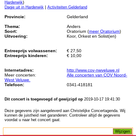
)
Harderwijk
|
Dagje uit in Harderwijk
Activiteiten Gelderland
Provincie:
Gelderland
Thema:
Anders
Soort:
Oratorium (
meer Oratorium
)
Uitvoering:
Koor, Orkest en Solist(en)
Entreeprijs volwassenen:
€ 27,50
Entreeprijs kinderen:
€ 10,00
Internetadres:
http://www.cov-nwveluwe.nl
Meer concerten:
Alle concerten van COV Noord-
West Veluwe.
Telefoon:
0341-418181
Dit concert is toegevoegd of gewijzigd op
2019-10-17 19:41:30
Deze gegevens zijn aangeleverd aan Christelijke Concertagenda. Wij
kunnen de juistheid niet garanderen: Controleer altijd de gegevens
voordat u naar het concert gaat.