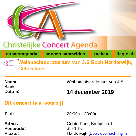
concertagenda
concert aanmelden
zoeken
dagje uit
Weihnachtsoratorium van J.S Bach Harderwijk,
Gelderland
Naam:
Weihnachtsoratorium van J.S
Bach
Datum:
14 december 2019
Dit concert is al voorbij!
Tijd:
20:00u - 23:00u
Adres:
Grlote Kerk, Kerkplein 1
Postcode:
3841 EC
Plaats:
Harderwijk (
Boek overnachting in