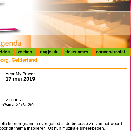
elden
zoeken
dagje uit
ticketjames
concertarchief
org, Gelderland
Hear My Prayer
17 mei 2019
!
20:00u - u
tch?v=NuXfaSld2f0
apella koorprogramma over gebed in de breedste zin van het woord.
 door dit thema inspireren. Uit hun muzikale smeekbeden,