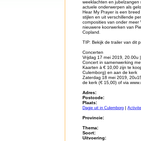
weeklachten en jubelzangen m
actuele onderwerpen als gelo
Hear My Prayer is een breed
stijlen en uit verschillende 
composities van onder meer W
nieuwere koorwerken van Pierr
Copland.
TIP: Bekijk de trailer van d
Concerten
Vrijdag 17 mei 2019, 20.00u 
Concert in samenwerking me
Kaarten à € 10,00 zijn te koo
Culemborg) en aan de kerk
Zaterdag 18 mei 2019, 20u15 |
de kerk (€ 15,00) of via www.
Adres:
Postcode:
Plaats:
|
Dagje uit in Culemborg
Activit
Provincie:
Thema:
Soort:
Uitvoering: