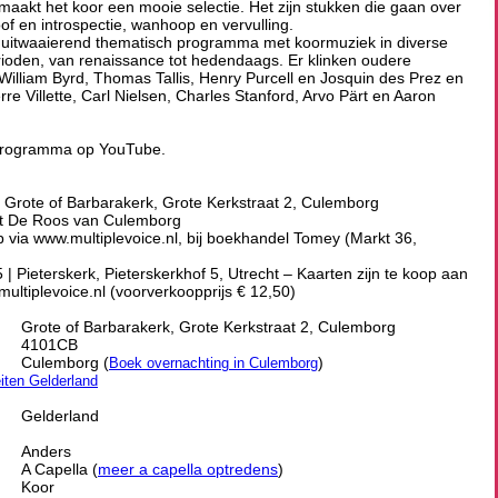
aakt het koor een mooie selectie. Het zijn stukken die gaan over
of en introspectie, wanhoop en vervulling.
 uitwaaierend thematisch programma met koormuziek in diverse
perioden, van renaissance tot hedendaags. Er klinken oudere
illiam Byrd, Thomas Tallis, Henry Purcell en Josquin des Prez en
e Villette, Carl Nielsen, Charles Stanford, Arvo Pärt en Aaron
it programma op YouTube.
| Grote of Barbarakerk, Grote Kerkstraat 2, Culemborg
t De Roos van Culemborg
p via www.multiplevoice.nl, bij boekhandel Tomey (Markt 36,
 Pieterskerk, Pieterskerkhof 5, Utrecht – Kaarten zijn te koop aan
multiplevoice.nl (voorverkoopprijs € 12,50)
Grote of Barbarakerk, Grote Kerkstraat 2, Culemborg
4101CB
Culemborg (
)
Boek overnachting in Culemborg
eiten Gelderland
Gelderland
Anders
A Capella (
meer a capella optredens
)
Koor