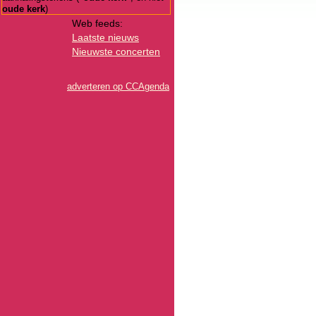
oude kerk
)
Web feeds:
Laatste nieuws
Nieuwste concerten
adverteren op CCAgenda