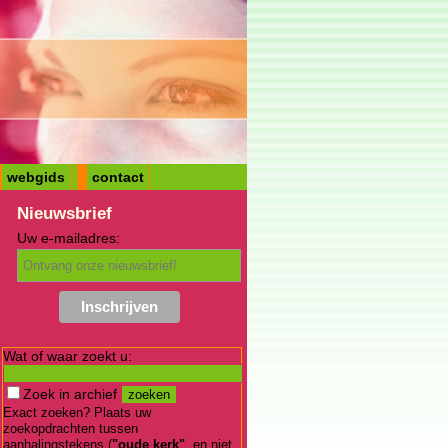
webgids
contact
Nieuwsbrief
Uw e-mailadres:
Wat of waar zoekt u:
Zoek in archief
Exact zoeken? Plaats uw
zoekopdrachten tussen
aanhalingstekens (
"oude kerk"
, en niet