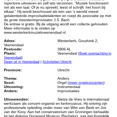
repertoire uitvoeren en zelf iets verzinnen. “Muziek functioneert
net als een taal. Of je nu spreekt, leest of schrijft: het hoort bij
elkaar.” Hij wordt beschouwd als een van ’s wereld meest
getalenteerde improvisatietalenten en roept de associatie op met
de grote meesterimprovisator J.S. Bach.
De entree is gratis. Bij de uitgang wordt een collecte gehouden.
Meer informatie is te vinden op
www.westerkerkmuziekveenendaal.nl.
Adres:
Westerkerk, Goudvink 2,
Veenendaal
Postcode:
3906 AL
Plaats:
Veenendaal (
Boek overnachting in
)
Veenendaal
|
Dagje uit in Veenendaal
Activiteiten Utrecht
Provincie:
Utrecht
Thema:
Anders
Soort:
Orgel (
meer orgelconcerten
)
Uitvoering:
Instrumentaal
Anders:
Improvisaties
Uitvoerenden:
Sietze de Vries is internationaal
werkzaam als concert-organist en kerkmusicus. Hij ontving zijn
professionele opleiding onder meer van Wim van Beek en Jos
van der Kooy. Aan het conservatorium van Groningen behaalde
hij het diploma Docerend Musicus (Bachelor), aan het Koninklijk