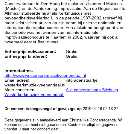
Conservatorium te Den Haag het diploma Uitvoerend Musicus
(Master) en de Aantekening Improvisatie. Aan de Hogeschool te
Alkmaar studeerde hij af als Kerkmusicus met
bevoegdheidsverklaring I. In de periode 1987-2002 schreef hij
maar liefst vijftien prijzen op zijn naam bij diverse nationale en
internationale orgelconcoursen. Een afsluitend hoogtepunt van
die periode was het winnen van het internationale
improvisatieconcours te Haarlem in 2002, waarvan hij ook al
tweemaal eerder finalist was.
Entreeprijs volwassenen:
Gratis
Entreeprijs kinderen:
Gratis
Internetadres:
http://www.westerkerkmuziekveenendaal.nl
Email adres:
info apenstaartje
westerkerkmuziekveenendaal.nl
Meer concerten:
Alle concerten van Stichting
Westerkerkmuziek Veenendaal.
Dit concert is toegevoegd of gewijzigd op
2019-02-16 02:18:27
Deze gegevens zijn aangeleverd aan Christelijke Concertagenda. Wij
kunnen de juistheid niet garanderen: Controleer altijd de gegevens
voordat u naar het concert gaat.