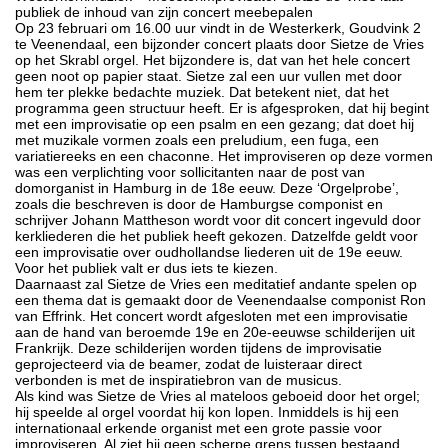
publiek de inhoud van zijn concert meebepalen
Op 23 februari om 16.00 uur vindt in de Westerkerk, Goudvink 2
te Veenendaal, een bijzonder concert plaats door Sietze de Vries
op het Skrabl orgel. Het bijzondere is, dat van het hele concert
geen noot op papier staat. Sietze zal een uur vullen met door
hem ter plekke bedachte muziek. Dat betekent niet, dat het
programma geen structuur heeft. Er is afgesproken, dat hij begint
met een improvisatie op een psalm en een gezang; dat doet hij
met muzikale vormen zoals een preludium, een fuga, een
variatiereeks en een chaconne. Het improviseren op deze vormen
was een verplichting voor sollicitanten naar de post van
domorganist in Hamburg in de 18e eeuw. Deze ‘Orgelprobe’,
zoals die beschreven is door de Hamburgse componist en
schrijver Johann Mattheson wordt voor dit concert ingevuld door
kerkliederen die het publiek heeft gekozen. Datzelfde geldt voor
een improvisatie over oudhollandse liederen uit de 19e eeuw.
Voor het publiek valt er dus iets te kiezen.
Daarnaast zal Sietze de Vries een meditatief andante spelen op
een thema dat is gemaakt door de Veenendaalse componist Ron
van Effrink. Het concert wordt afgesloten met een improvisatie
aan de hand van beroemde 19e en 20e-eeuwse schilderijen uit
Frankrijk. Deze schilderijen worden tijdens de improvisatie
geprojecteerd via de beamer, zodat de luisteraar direct
verbonden is met de inspiratiebron van de musicus.
Als kind was Sietze de Vries al mateloos geboeid door het orgel;
hij speelde al orgel voordat hij kon lopen. Inmiddels is hij een
internationaal erkende organist met een grote passie voor
improviseren. Al ziet hij geen scherpe grens tussen bestaand