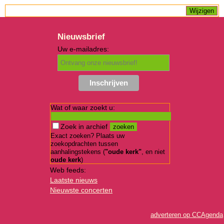
Nieuwsbrief
Uw e-mailadres:
Wat of waar zoekt u:
Zoek in archief
Exact zoeken? Plaats uw
zoekopdrachten tussen
aanhalingstekens (
"oude kerk"
, en niet
oude kerk
)
Web feeds:
Laatste nieuws
Nieuwste concerten
adverteren op CCAgenda