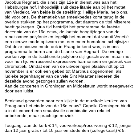
Jacobus Regnart, die sinds zijn 12e in dienst was aan het
Habsburgse hof. Inhoudelijk sluit deze litanie aan bij het motet
van Verdelot. Van beide is de strekking: Heilige Maria, help ons,
bid voor ons. De thematiek van smeekbedes komt terug in de
overige stukken op het programma, dat daarom de titel Miserere
heeft gekregen. Qua tijd bestrijkt het programma de laatste
decennia van de 16e eeuw, de laatste hoogtijdagen van de
renaissance polyfonie en tegelijk het moment dat vanuit Venetië
een nieuwe mode opkwam met een meer homofone schrijfwijze.
Dat deze nieuwe mode ook in Praag bekend was, is in ons
programma te horen aan de Litanie van Regnart. De overige
werken zijn in de traditionele polyfone stijl geschreven, maar met
voor hun tijd verrassend expressieve harmonieën en gebruik van
chromatiek. Omdat één van de uitvoeringen plaatsvindt op 11
november is er ook een gebed tot Martinus opgenomen, als
ludieke tegenhanger van de vele Sint Maartensliederen die
dezelfde avond gezongen zullen worden.
Aan de concerten in Groningen en Middelstum wordt meegewerkt
door een luitist.
Benieuwd geworden naar een kijkje in de muzikale keuken van
Praag aan het einde van de 16e eeuw? Capella Groningen biedt
u in dit concert een smaakvolle combinatie van relatief
onbekende, maar prachtige muziek.
Toegang: aan de kerk € 14; voorverkoop/reservering € 12; jonger
dan 12 jaar gratis / tot 18 jaar en studenten (collegekaart) € 5.