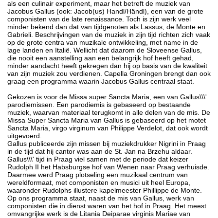
als een culinair experiment, maar het betreft de muziek van
Jacobus Gallus (ook: Jacob(us) Handl/Händl), een van de grote
componisten van de late renaissance. Toch is zijn werk veel
minder bekend dan dat van tijdgenoten als Lassus, de Monte en
Gabrieli. Beschrijvingen van de muziek in zijn tijd richten zich vaak
op de grote centra van muzikale ontwikkeling, met name in de
lage landen en Italië. Wellicht dat daarom de Sloveense Gallus,
die nooit een aanstelling aan een belangrijk hof heeft gehad,
minder aandacht heeft gekregen dan hij op basis van de kwaliteit
van zijn muziek zou verdienen. Capella Groningen brengt dan ook
graag een programma waarin Jacobus Gallus centraal staat.
Gekozen is voor de Missa super Sancta Maria, een van Gallus\\\'
parodiemissen. Een parodiemis is gebaseerd op bestaande
muziek, waarvan materiaal terugkomt in alle delen van de mis. De
Missa Super Sancta Maria van Gallus is gebaseerd op het motet
Sancta Maria, virgo virginum van Philippe Verdelot, dat ook wordt
uitgevoerd.
Gallus publiceerde zijn missen bij muziekdrukker Nigrini in Praag
in de tijd dat hij cantor was aan de St. Jan na Brzehu aldaar.
Gallus\\\' tijd in Praag viel samen met de periode dat keizer
Rudolph II het Habsburgse hof van Wenen naar Praag verhuisde.
Daarmee werd Praag plotseling een muzikaal centrum van
wereldformaat, met componisten en musici uit heel Europa,
waaronder Rudolphs illustere kapelmeester Phillippe de Monte.
Op ons programma staat, naast de mis van Gallus, werk van
componisten die in dienst waren van het hof in Praag. Het meest
omvangrijke werk is de Litania Deiparae virginis Mariae van