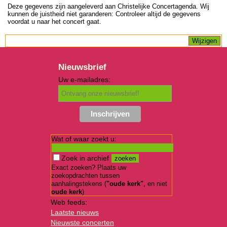
Deze gegevens zijn aangeleverd aan Christelijke Concertagenda. Wij
kunnen de juistheid niet garanderen: Controleer altijd de gegevens
voordat u naar het concert gaat.
Nieuwsbrief
Uw e-mailadres:
Wat of waar zoekt u:
Zoek in archief
Exact zoeken? Plaats uw
zoekopdrachten tussen
aanhalingstekens (
"oude kerk"
, en niet
oude kerk
)
Web feeds:
Laatste nieuws
Nieuwste concerten