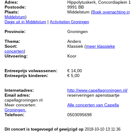
Adres:
Hippolytuskerk, Concordiaplein 1
Postcode:
9991 BB
Plaats:
Middelstum (
Boek overnachting in
)
Middelstum
|
Dagje uit in Middelstum
Activiteiten Groningen
Provincie:
Groningen
Thema:
Anders
Soort:
Klassiek (
meer klassieke
concerten
)
Uitvoering:
Koor
Entreeprijs volwassenen:
€ 14,00
Entreeprijs kinderen:
€ 5,00
Internetadres:
http://www.capellagroningen.nl/
Email adres:
reserveringen apenstaartje
capellagroningen.nl
Meer concerten:
Alle concerten van Capella
Groningen.
Telefoon:
0503095698
Dit concert is toegevoegd of gewijzigd op
2018-10-10 13:11:36