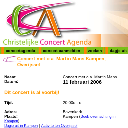
concertagenda
concert aanmelden
zoeken
dagje uit
Concert met o.a. Martin Mans Kampen,
Overijssel
Naam:
Concert met o.a. Martin Mans
Datum:
11 februari 2006
Dit concert is al voorbij!
Tijd:
20:00u - u
Adres:
Bovenkerk
Plaats:
Kampen (
Boek overnachting in
)
Kampen
|
Dagje uit in Kampen
Activiteiten Overijssel