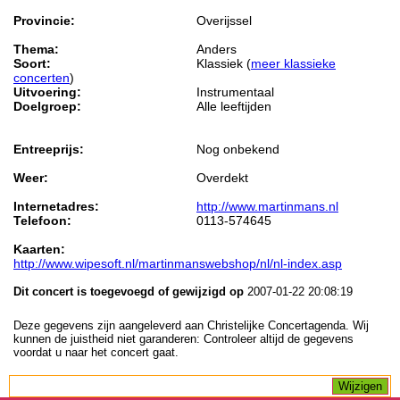
Provincie:
Overijssel
Thema:
Anders
Soort:
Klassiek (
meer klassieke
concerten
)
Uitvoering:
Instrumentaal
Doelgroep:
Alle leeftijden
Entreeprijs:
Nog onbekend
Weer:
Overdekt
Internetadres:
http://www.martinmans.nl
Telefoon:
0113-574645
Kaarten:
http://www.wipesoft.nl/martinmanswebshop/nl/nl-index.asp
Dit concert is toegevoegd of gewijzigd op
2007-01-22 20:08:19
Deze gegevens zijn aangeleverd aan Christelijke Concertagenda. Wij
kunnen de juistheid niet garanderen: Controleer altijd de gegevens
voordat u naar het concert gaat.