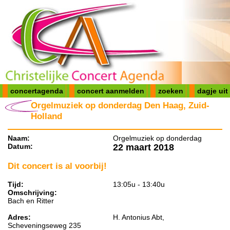
concertagenda
concert aanmelden
zoeken
dagje uit
Orgelmuziek op donderdag Den Haag, Zuid-
Holland
Naam:
Orgelmuziek op donderdag
Datum:
22 maart 2018
Dit concert is al voorbij!
Tijd:
13:05u - 13:40u
Omschrijving:
Bach en Ritter
Adres:
H. Antonius Abt,
Scheveningseweg 235