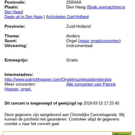
Postcode:
2584AA
Plaats:
Den Haag (
Boek overnachting in
)
Den Haag
|
Dagje uit in Den Haag
Activiteiten Zuid-Holland
Provincie:
Zuid-Holland
Thema:
Anders
Soort:
Orgel (
meer orgelconcerten
)
Uitvoering:
Instrumentaal
Entreeprijs:
Gratis
Internetadres:
http://www.patrickhopper.com/Orgelmuziekopdonderdag
Meer concerten:
Alle concerten van Patrick
Hopper, orgel.
Dit concert is toegevoegd of gewijzigd op
2018-03-15 17:25:40
Deze gegevens zijn aangeleverd aan Christelijke Concertagenda. Wij
kunnen de juistheid niet garanderen: Controleer altijd de gegevens
voordat u naar het concert gaat.