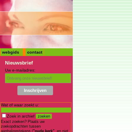
webgids
contact
Nieuwsbrief
Uw e-mailadres:
Wat of waar zoekt u:
Zoek in archief
Exact zoeken? Plaats uw
zoekopdrachten tussen
aanhalingstekens (
"oude kerk"
, en niet