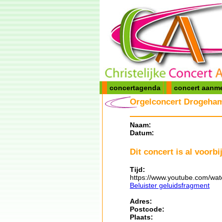
concertagenda
concert aanm
Orgelconcert Drogeham
Naam:
Datum:
Dit concert is al voorbij
Tijd:
https://www.youtube.com/wa
Beluister geluidsfragment
Adres:
Postcode:
Plaats: