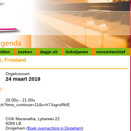
elden
zoeken
dagje uit
ticketjames
concertarchief
, Friesland
Orgelconcert
24 maart 2018
!
20.00u - 21.00u
tch?time_continue=11&v=h7JugruRkIE
CGK Maranatha, Lytsewei 22
9289 LB
Drogeham (
)
Boek overnachting in Drogeham