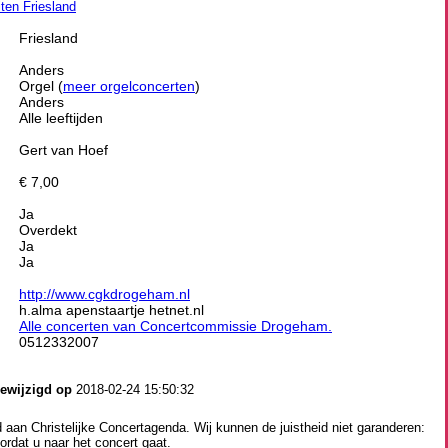
iten Friesland
Friesland
Anders
Orgel (
meer orgelconcerten
)
Anders
Alle leeftijden
Gert van Hoef
€ 7,00
Ja
Overdekt
Ja
Ja
http://www.cgkdrogeham.nl
h.alma apenstaartje hetnet.nl
Alle concerten van Concertcommissie Drogeham.
0512332007
gewijzigd op
2018-02-24 15:50:32
aan Christelijke Concertagenda. Wij kunnen de juistheid niet garanderen:
ordat u naar het concert gaat.