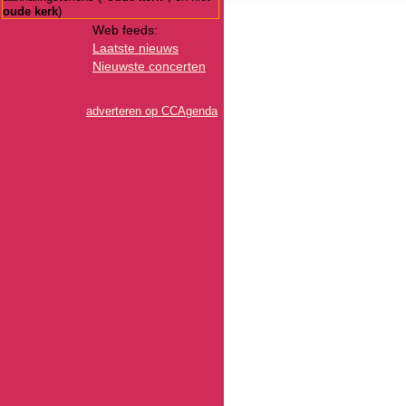
oude kerk
)
Web feeds:
Laatste nieuws
Nieuwste concerten
adverteren op CCAgenda