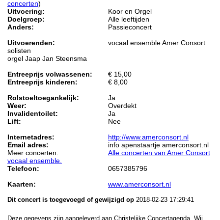
concerten
)
Uitvoering:
Koor en Orgel
Doelgroep:
Alle leeftijden
Anders:
Passieconcert
Uitvoerenden:
vocaal ensemble Amer Consort
solisten
orgel Jaap Jan Steensma
Entreeprijs volwassenen:
€ 15,00
Entreeprijs kinderen:
€ 8,00
Rolstoeltoegankelijk:
Ja
Weer:
Overdekt
Invalidentoilet:
Ja
Lift:
Nee
Internetadres:
http://www.amerconsort.nl
Email adres:
info apenstaartje amerconsort.nl
Meer concerten:
Alle concerten van Amer Consort
vocaal ensemble.
Telefoon:
0657385796
Kaarten:
www.amerconsort.nl
Dit concert is toegevoegd of gewijzigd op
2018-02-23 17:29:41
Deze gegevens zijn aangeleverd aan Christelijke Concertagenda. Wij