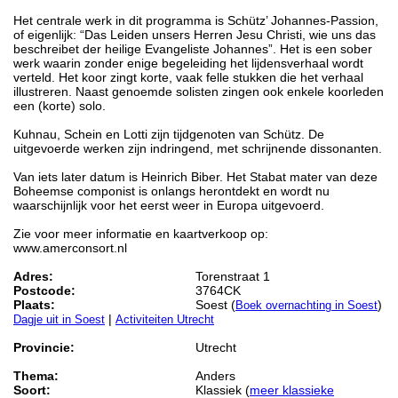
Het centrale werk in dit programma is Schütz’ Johannes-Passion,
of eigenlijk: “Das Leiden unsers Herren Jesu Christi, wie uns das
beschreibet der heilige Evangeliste Johannes”. Het is een sober
werk waarin zonder enige begeleiding het lijdensverhaal wordt
verteld. Het koor zingt korte, vaak felle stukken die het verhaal
illustreren. Naast genoemde solisten zingen ook enkele koorleden
een (korte) solo.
Kuhnau, Schein en Lotti zijn tijdgenoten van Schütz. De
uitgevoerde werken zijn indringend, met schrijnende dissonanten.
Van iets later datum is Heinrich Biber. Het Stabat mater van deze
Boheemse componist is onlangs herontdekt en wordt nu
waarschijnlijk voor het eerst weer in Europa uitgevoerd.
Zie voor meer informatie en kaartverkoop op:
www.amerconsort.nl
Adres:
Torenstraat 1
Postcode:
3764CK
Plaats:
Soest (
)
Boek overnachting in Soest
|
Dagje uit in Soest
Activiteiten Utrecht
Provincie:
Utrecht
Thema:
Anders
Soort:
Klassiek (
meer klassieke