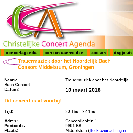
concertagenda
concert aanmelden
zoeken
dagje uit
Trauermuziek door het Noordelijk Bach
Consort Middelstum, Groningen
Naam:
Trauermuziek door het Noordelijk
Bach Consort
Datum:
10 maart 2018
Dit concert is al voorbij!
Tijd:
20:15u - 22:15u
Adres:
Concordiaplein 1
Postcode:
9991 BB
Plaats:
Middelstum (
Boek overnachting in