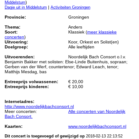
)
Middelstum
|
Dagje uit in Middelstum
Activiteiten Groningen
Provincie:
Groningen
Thema:
Anders
Soort:
Klassiek (
meer klassieke
concerten
)
Uitvoering:
Koor, Orkest en Solist(en)
Doelgroep:
Alle leeftijden
Uitvoerenden:
Noordelijk Bach Consort o.l.v.
Benjamin Bakker met solisten: Else-Linde Buitenhuis, sopraan;
Gerben van der Werf, countertenor; Edward Leach, tenor;
Matthijs Mesdag, bas
Entreeprijs volwassenen:
€ 20,00
Entreeprijs kinderen:
€ 10,00
Internetadres:
http://www.noordelijkbachconsort.nl
Meer concerten:
Alle concerten van Noordelijk
Bach Consort.
Kaarten:
www.noordelijkbachconsort.nl
Dit concert is toegevoegd of gewijzigd op
2018-02-13 22:13:52