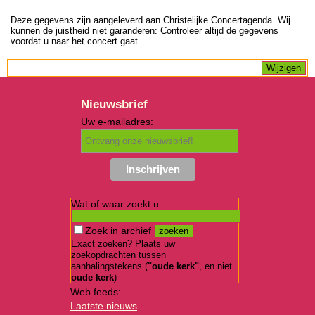
Deze gegevens zijn aangeleverd aan Christelijke Concertagenda. Wij
kunnen de juistheid niet garanderen: Controleer altijd de gegevens
voordat u naar het concert gaat.
Nieuwsbrief
Uw e-mailadres:
Wat of waar zoekt u:
Zoek in archief
Exact zoeken? Plaats uw
zoekopdrachten tussen
aanhalingstekens (
"oude kerk"
, en niet
oude kerk
)
Web feeds:
Laatste nieuws