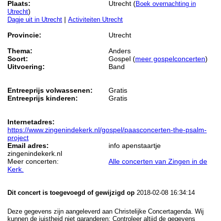
Plaats:
Utrecht (
Boek overnachting in
)
Utrecht
|
Dagje uit in Utrecht
Activiteiten Utrecht
Provincie:
Utrecht
Thema:
Anders
Soort:
Gospel (
meer gospelconcerten
)
Uitvoering:
Band
Entreeprijs volwassenen:
Gratis
Entreeprijs kinderen:
Gratis
Internetadres:
https://www.zingenindekerk.nl/gospel/paasconcerten-the-psalm-
project
Email adres:
info apenstaartje
zingenindekerk.nl
Meer concerten:
Alle concerten van Zingen in de
Kerk.
Dit concert is toegevoegd of gewijzigd op
2018-02-08 16:34:14
Deze gegevens zijn aangeleverd aan Christelijke Concertagenda. Wij
kunnen de juistheid niet garanderen: Controleer altijd de gegevens