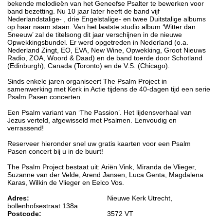
bekende melodieën van het Geneefse Psalter te bewerken voor
band bezetting. Nu 10 jaar later heeft de band vijf
Nederlandstalige- , drie Engelstalige- en twee Duitstalige albums
op haar naam staan. Van het laatste studio album ‘Witter dan
Sneeuw’ zal de titelsong dit jaar verschijnen in de nieuwe
Opwekkingsbundel. Er werd opgetreden in Nederland (o.a.
Nederland Zingt, EO, EVA, New Wine, Opwekking, Groot Nieuws
Radio, ZOA, Woord & Daad) en de band toerde door Schotland
(Edinburgh), Canada (Toronto) en de V.S. (Chicago).
Sinds enkele jaren organiseert The Psalm Project in
samenwerking met Kerk in Actie tijdens de 40-dagen tijd een serie
Psalm Pasen concerten.
Een Psalm variant van ‘The Passion’. Het lijdensverhaal van
Jezus verteld, afgewisseld met Psalmen. Eenvoudig en
verrassend!
Reserveer hieronder snel uw gratis kaarten voor een Psalm
Pasen concert bij u in de buurt!
The Psalm Project bestaat uit: Ariën Vink, Miranda de Vlieger,
Suzanne van der Velde, Arend Jansen, Luca Genta, Magdalena
Karas, Wilkin de Vlieger en Eelco Vos.
Adres:
Nieuwe Kerk Utrecht,
bollenhofsestraat 138a
Postcode:
3572 VT