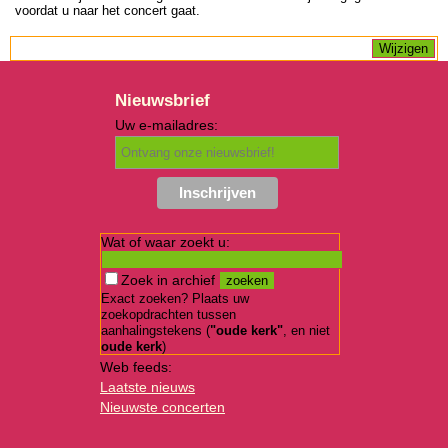
voordat u naar het concert gaat.
Nieuwsbrief
Uw e-mailadres:
Wat of waar zoekt u:
Zoek in archief
Exact zoeken? Plaats uw
zoekopdrachten tussen
aanhalingstekens (
"oude kerk"
, en niet
oude kerk
)
Web feeds:
Laatste nieuws
Nieuwste concerten