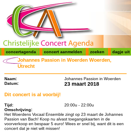
concertagenda
concert aanmelden
zoeken
dagje uit
Johannes Passion in Woerden Woerden,
Utrecht
Naam:
Johannes Passion in Woerden
Datum:
23 maart 2018
Dit concert is al voorbij!
Tijd:
20:00u - 22:00u
Omschrijving:
Het Woerdens Vocaal Ensemble zingt op 23 maart de Johannes
Passion van Bach! Koop nu alvast toegangskaarten in de
voorverkoop en bespaar 5 euro! Wees er snel bij, want dit is een
concert dat je niet wilt missen!