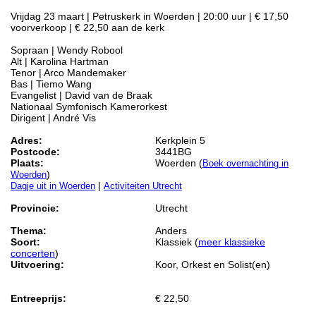
Vrijdag 23 maart | Petruskerk in Woerden | 20:00 uur | € 17,50
voorverkoop | € 22,50 aan de kerk
Sopraan | Wendy Robool
Alt | Karolina Hartman
Tenor | Arco Mandemaker
Bas | Tiemo Wang
Evangelist | David van de Braak
Nationaal Symfonisch Kamerorkest
Dirigent | André Vis
Adres:
Kerkplein 5
Postcode:
3441BG
Plaats:
Woerden (
Boek overnachting in
)
Woerden
|
Dagje uit in Woerden
Activiteiten Utrecht
Provincie:
Utrecht
Thema:
Anders
Soort:
Klassiek (
meer klassieke
concerten
)
Uitvoering:
Koor, Orkest en Solist(en)
Entreeprijs:
€ 22,50