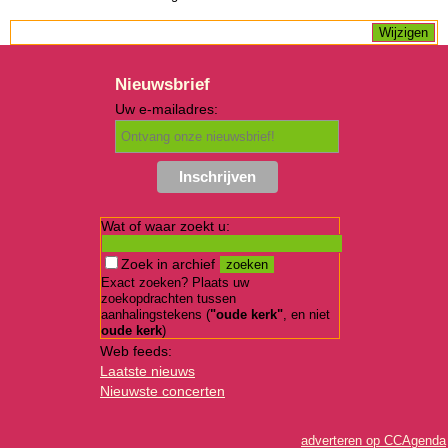
Nieuwsbrief
Uw e-mailadres:
Wat of waar zoekt u:
Zoek in archief
Exact zoeken? Plaats uw
zoekopdrachten tussen
aanhalingstekens (
"oude kerk"
, en niet
oude kerk
)
Web feeds:
Laatste nieuws
Nieuwste concerten
adverteren op CCAgenda