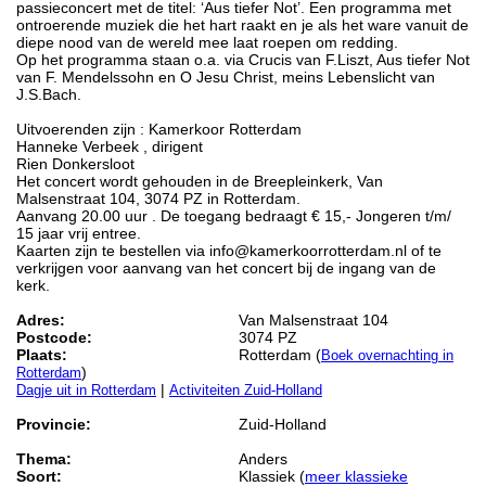
passieconcert met de titel: ‘Aus tiefer Not’. Een programma met
ontroerende muziek die het hart raakt en je als het ware vanuit de
diepe nood van de wereld mee laat roepen om redding.
Op het programma staan o.a. via Crucis van F.Liszt, Aus tiefer Not
van F. Mendelssohn en O Jesu Christ, meins Lebenslicht van
J.S.Bach.
Uitvoerenden zijn : Kamerkoor Rotterdam
Hanneke Verbeek , dirigent
Rien Donkersloot
Het concert wordt gehouden in de Breepleinkerk, Van
Malsenstraat 104, 3074 PZ in Rotterdam.
Aanvang 20.00 uur . De toegang bedraagt € 15,- Jongeren t/m/
15 jaar vrij entree.
Kaarten zijn te bestellen via info@kamerkoorrotterdam.nl of te
verkrijgen voor aanvang van het concert bij de ingang van de
kerk.
Adres:
Van Malsenstraat 104
Postcode:
3074 PZ
Plaats:
Rotterdam (
Boek overnachting in
)
Rotterdam
|
Dagje uit in Rotterdam
Activiteiten Zuid-Holland
Provincie:
Zuid-Holland
Thema:
Anders
Soort:
Klassiek (
meer klassieke