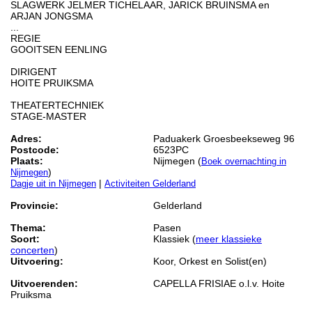
SLAGWERK JELMER TICHELAAR, JARICK BRUINSMA en
ARJAN JONGSMA
...
REGIE
GOOITSEN EENLING
DIRIGENT
HOITE PRUIKSMA
THEATERTECHNIEK
STAGE-MASTER
Adres:
Paduakerk Groesbeekseweg 96
Postcode:
6523PC
Plaats:
Nijmegen (
Boek overnachting in
)
Nijmegen
|
Dagje uit in Nijmegen
Activiteiten Gelderland
Provincie:
Gelderland
Thema:
Pasen
Soort:
Klassiek (
meer klassieke
concerten
)
Uitvoering:
Koor, Orkest en Solist(en)
Uitvoerenden:
CAPELLA FRISIAE o.l.v. Hoite
Pruiksma