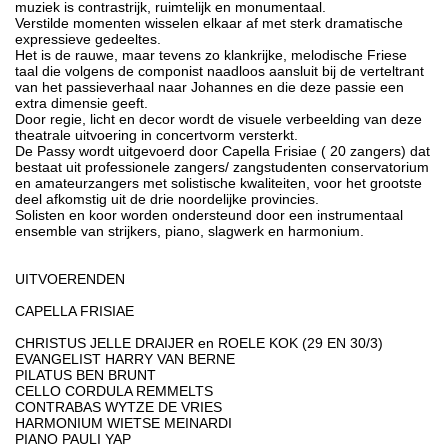
muziek is contrastrijk, ruimtelijk en monumentaal.
Verstilde momenten wisselen elkaar af met sterk dramatische
expressieve gedeeltes.
Het is de rauwe, maar tevens zo klankrijke, melodische Friese
taal die volgens de componist naadloos aansluit bij de verteltrant
van het passieverhaal naar Johannes en die deze passie een
extra dimensie geeft.
Door regie, licht en decor wordt de visuele verbeelding van deze
theatrale uitvoering in concertvorm versterkt.
De Passy wordt uitgevoerd door Capella Frisiae ( 20 zangers) dat
bestaat uit professionele zangers/ zangstudenten conservatorium
en amateurzangers met solistische kwaliteiten, voor het grootste
deel afkomstig uit de drie noordelijke provincies.
Solisten en koor worden ondersteund door een instrumentaal
ensemble van strijkers, piano, slagwerk en harmonium.
UITVOERENDEN
CAPELLA FRISIAE
CHRISTUS JELLE DRAIJER en ROELE KOK (29 EN 30/3)
EVANGELIST HARRY VAN BERNE
PILATUS BEN BRUNT
CELLO CORDULA REMMELTS
CONTRABAS WYTZE DE VRIES
HARMONIUM WIETSE MEINARDI
PIANO PAULI YAP