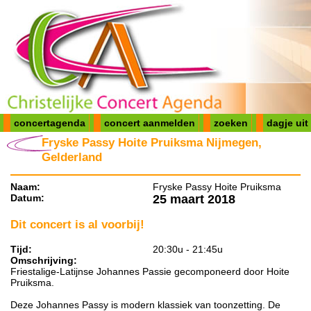
concertagenda
concert aanmelden
zoeken
dagje uit
Fryske Passy Hoite Pruiksma Nijmegen,
Gelderland
Naam:
Fryske Passy Hoite Pruiksma
Datum:
25 maart 2018
Dit concert is al voorbij!
Tijd:
20:30u - 21:45u
Omschrijving:
Friestalige-Latijnse Johannes Passie gecomponeerd door Hoite
Pruiksma.
Deze Johannes Passy is modern klassiek van toonzetting. De