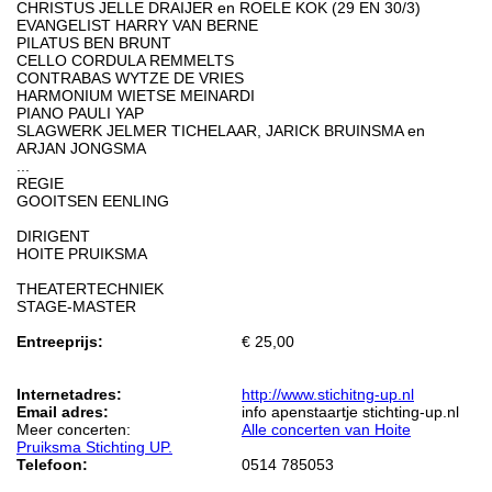
CHRISTUS JELLE DRAIJER en ROELE KOK (29 EN 30/3)
EVANGELIST HARRY VAN BERNE
PILATUS BEN BRUNT
CELLO CORDULA REMMELTS
CONTRABAS WYTZE DE VRIES
HARMONIUM WIETSE MEINARDI
PIANO PAULI YAP
SLAGWERK JELMER TICHELAAR, JARICK BRUINSMA en
ARJAN JONGSMA
...
REGIE
GOOITSEN EENLING
DIRIGENT
HOITE PRUIKSMA
THEATERTECHNIEK
STAGE-MASTER
Entreeprijs:
€ 25,00
Internetadres:
http://www.stichitng-up.nl
Email adres:
info apenstaartje stichting-up.nl
Meer concerten:
Alle concerten van Hoite
Pruiksma Stichting UP.
Telefoon:
0514 785053