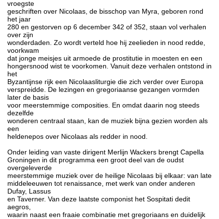
vroegste
geschriften over Nicolaas, de bisschop van Myra, geboren rond
het jaar
280 en gestorven op 6 december 342 of 352, staan vol verhalen
over zijn
wonderdaden. Zo wordt verteld hoe hij zeelieden in nood redde,
voorkwam
dat jonge meisjes uit armoede de prostitutie in moesten en een
hongersnood wist te voorkomen. Vanuit deze verhalen ontstond in
het
Byzantijnse rijk een Nicolaasliturgie die zich verder over Europa
verspreidde. De lezingen en gregoriaanse gezangen vormden
later de basis
voor meerstemmige composities. En omdat daarin nog steeds
dezelfde
wonderen centraal staan, kan de muziek bijna gezien worden als
een
heldenepos over Nicolaas als redder in nood.
Onder leiding van vaste dirigent Merlijn Wackers brengt Capella
Groningen in dit programma een groot deel van de oudst
overgeleverde
meerstemmige muziek over de heilige Nicolaas bij elkaar: van late
middeleeuwen tot renaissance, met werk van onder anderen
Dufay, Lassus
en Taverner. Van deze laatste componist het Sospitati dedit
aegros,
waarin naast een fraaie combinatie met gregoriaans en duidelijk