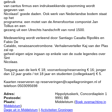
gebruik
van cantus firmus een indrukwekkende opsomming wordt
gegeven van
Nicolaas\' goede daden. Ook werk van Nederlandse bodem staat
op het
programma: een motet van de Amersfoortse componist Jan
Tollius en een
gezang uit een Utrechts handschrift van rond 1500.
Medewerking wordt verleend door Santiago Casalta Ripollés en
Fabio De
Cataldo, renaissancetrombone. Verhalenverteller Kaj van der Plas
zal op
geheel eigen wijze ingaan op enkele van de oude legendes over
Sint
Nicolaas.
Toegang aan de kerk € 18; voorverkoop/reservering € 16; jonger
dan 12 jaar gratis / tot 18 jaar en studenten (collegekaart) € 5.
Kaarten reserveren op reserveringen@capellagroningen.nl of
telefoon 0503095698
Adres:
Hippolytuskerk, Concordiaplein 1
Postcode:
9991 BB
Plaats:
Middelstum (
Boek overnachting in
)
Middelstum
|
Dagje uit in Middelstum
Activiteiten Groningen