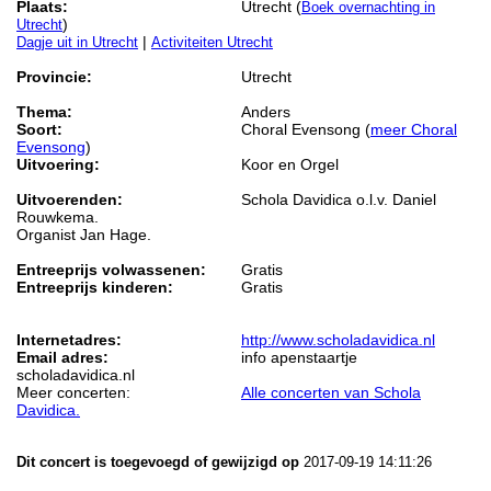
Plaats:
Utrecht (
Boek overnachting in
)
Utrecht
|
Dagje uit in Utrecht
Activiteiten Utrecht
Provincie:
Utrecht
Thema:
Anders
Soort:
Choral Evensong (
meer Choral
Evensong
)
Uitvoering:
Koor en Orgel
Uitvoerenden:
Schola Davidica o.l.v. Daniel
Rouwkema.
Organist Jan Hage.
Entreeprijs volwassenen:
Gratis
Entreeprijs kinderen:
Gratis
Internetadres:
http://www.scholadavidica.nl
Email adres:
info apenstaartje
scholadavidica.nl
Meer concerten:
Alle concerten van Schola
Davidica.
Dit concert is toegevoegd of gewijzigd op
2017-09-19 14:11:26