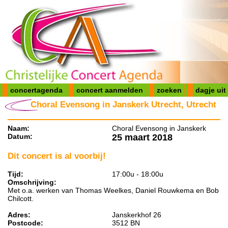
concertagenda
concert aanmelden
zoeken
dagje uit
Choral Evensong in Janskerk Utrecht, Utrecht
Naam:
Choral Evensong in Janskerk
Datum:
25 maart 2018
Dit concert is al voorbij!
Tijd:
17:00u - 18:00u
Omschrijving:
Met o.a. werken van Thomas Weelkes, Daniel Rouwkema en Bob
Chilcott.
Adres:
Janskerkhof 26
Postcode:
3512 BN