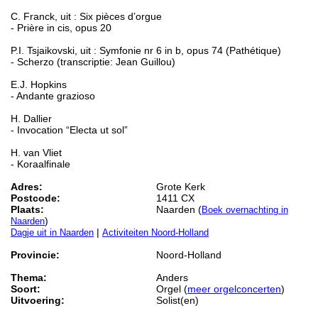
C. Franck, uit : Six pièces d’orgue
- Prière in cis, opus 20
P.I. Tsjaikovski, uit : Symfonie nr 6 in b, opus 74 (Pathétique)
- Scherzo (transcriptie: Jean Guillou)
E.J. Hopkins
- Andante grazioso
H. Dallier
- Invocation “Electa ut sol”
H. van Vliet
- Koraalfinale
Adres:
Grote Kerk
Postcode:
1411 CX
Plaats:
Naarden (
Boek overnachting in
)
Naarden
|
Dagje uit in Naarden
Activiteiten Noord-Holland
Provincie:
Noord-Holland
Thema:
Anders
Soort:
Orgel (
meer orgelconcerten
)
Uitvoering:
Solist(en)