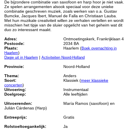
De bijzondere combinatie van saxofoon en harp hoor je niet vaak.
Ze spelen arrangementen alsook speciaal voor deze unieke
combinatie geschreven muziek, zoals werken van o.a. Gustav
Bumcke, Jacques Ibert, Manuel de Falla en Christiaan Lauba.
Met hun muzikale creativiteit willen ze verhalen vertellen en wordt
misschien het tipje van de sluier opgelicht van het geheim wat dit
duo zo interessant maakt.
Adres:
Ontmoetingskerk, Frankrijklaan 4
Postcode:
2034 BA
Plaats:
Haarlem (
Boek overnachting in
)
Haarlem
|
Dagje uit in Haarlem
Activiteiten Noord-Holland
Provincie:
Noord-Holland
Thema:
Anders
Soort:
Klassiek (
meer klassieke
concerten
)
Uitvoering:
Instrumentaal
Doelgroep:
Alle leeftijden
Uitvoerenden:
María Ramos (saxofoon) en
Julián Cárdenas (Harp)
Entreeprijs:
Gratis
Rolstoeltoegankelijk:
Ja