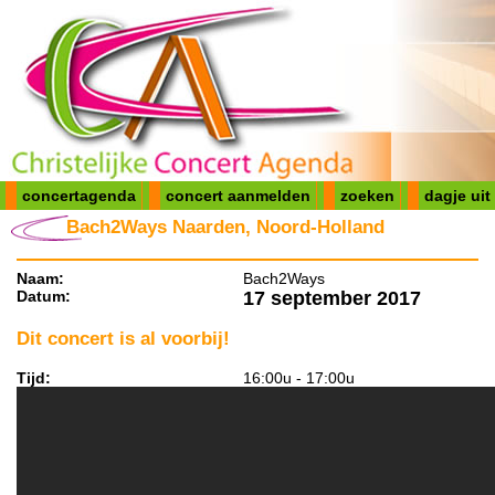
concertagenda
concert aanmelden
zoeken
dagje uit
Bach2Ways Naarden, Noord-Holland
Naam:
Bach2Ways
Datum:
17 september 2017
Dit concert is al voorbij!
Tijd:
16:00u - 17:00u