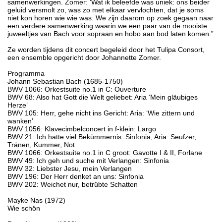
samenwerkingen. Zomer: ‘Wat ik beleefde was uniek: ons beider
geluid versmolt zo, was zo met elkaar vervlochten, dat je soms
niet kon horen wie wie was. We zijn daarom op zoek gegaan naar
een verdere samenwerking waarin we een paar van de mooiste
juweeltjes van Bach voor sopraan en hobo aan bod laten komen.”
Ze worden tijdens dit concert begeleid door het Tulipa Consort,
een ensemble opgericht door Johannette Zomer.
Programma
Johann Sebastian Bach (1685-1750)
BWV 1066: Orkestsuite no.1 in C: Ouverture
BWV 68: Also hat Gott die Welt geliebet: Aria ‘Mein gläubiges
Herze’
BWV 105: Herr, gehe nicht ins Gericht: Aria: ‘Wie zittern und
wanken’
BWV 1056: Klavecimbelconcert in f-klein: Largo
BWV 21: Ich hatte viel Bekümmernis: Sinfonia, Aria: Seufzer,
Tränen, Kummer, Not
BWV 1066: Orkestsuite no.1 in C groot: Gavotte I & II, Forlane
BWV 49: Ich geh und suche mit Verlangen: Sinfonia
BWV 32: Liebster Jesu, mein Verlangen
BWV 196: Der Herr denket an uns: Sinfonia
BWV 202: Weichet nur, betrübte Schatten
Mayke Nas (1972)
Wie schön