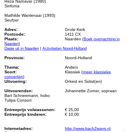
Reza Namavar (1980)
Sinfonia
Mathilde Wantenaar (1993)
Seufzer
Adres:
Grote Kerk
Postcode:
1411 CX
Plaats:
Naarden (
Boek overnachting in
)
Naarden
|
Dagje uit in Naarden
Activiteiten Noord-Holland
Provincie:
Noord-Holland
Thema:
Anders
Soort:
Klassiek (
meer klassieke
concerten
)
Uitvoering:
Orkest en Solist(en)
Uitvoerenden:
Johannette Zomer, sopraan
Bart Schneemann, hobo
Tulipa Consort
Entreeprijs volwassenen:
€ 25,00
Entreeprijs kinderen:
€ 10,00
Internetadres:
http://www.bach2ways.nl