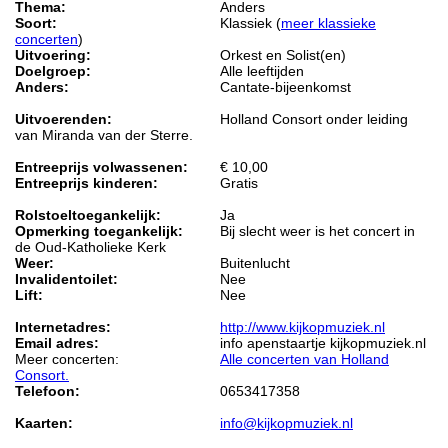
Thema:
Anders
Soort:
Klassiek (
meer klassieke
concerten
)
Uitvoering:
Orkest en Solist(en)
Doelgroep:
Alle leeftijden
Anders:
Cantate-bijeenkomst
Uitvoerenden:
Holland Consort onder leiding
van Miranda van der Sterre.
Entreeprijs volwassenen:
€ 10,00
Entreeprijs kinderen:
Gratis
Rolstoeltoegankelijk:
Ja
Opmerking toegankelijk:
Bij slecht weer is het concert in
de Oud-Katholieke Kerk
Weer:
Buitenlucht
Invalidentoilet:
Nee
Lift:
Nee
Internetadres:
http://www.kijkopmuziek.nl
Email adres:
info apenstaartje kijkopmuziek.nl
Meer concerten:
Alle concerten van Holland
Consort.
Telefoon:
0653417358
Kaarten:
info@kijkopmuziek.nl