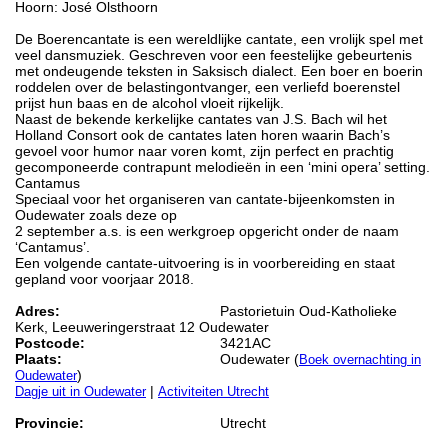
Hoorn: José Olsthoorn
De Boerencantate is een wereldlijke cantate, een vrolijk spel met
veel dansmuziek. Geschreven voor een feestelijke gebeurtenis
met ondeugende teksten in Saksisch dialect. Een boer en boerin
roddelen over de belastingontvanger, een verliefd boerenstel
prijst hun baas en de alcohol vloeit rijkelijk.
Naast de bekende kerkelijke cantates van J.S. Bach wil het
Holland Consort ook de cantates laten horen waarin Bach’s
gevoel voor humor naar voren komt, zijn perfect en prachtig
gecomponeerde contrapunt melodieën in een ‘mini opera’ setting.
Cantamus
Speciaal voor het organiseren van cantate-bijeenkomsten in
Oudewater zoals deze op
2 september a.s. is een werkgroep opgericht onder de naam
‘Cantamus’.
Een volgende cantate-uitvoering is in voorbereiding en staat
gepland voor voorjaar 2018.
Adres:
Pastorietuin Oud-Katholieke
Kerk, Leeuweringerstraat 12 Oudewater
Postcode:
3421AC
Plaats:
Oudewater (
Boek overnachting in
)
Oudewater
|
Dagje uit in Oudewater
Activiteiten Utrecht
Provincie:
Utrecht