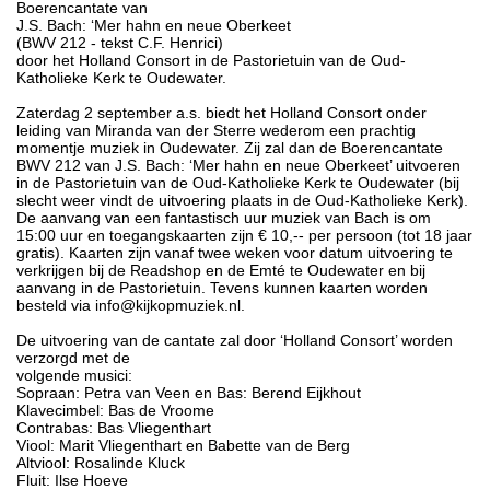
Boerencantate van
J.S. Bach: ‘Mer hahn en neue Oberkeet
(BWV 212 - tekst C.F. Henrici)
door het Holland Consort in de Pastorietuin van de Oud-
Katholieke Kerk te Oudewater.
Zaterdag 2 september a.s. biedt het Holland Consort onder
leiding van Miranda van der Sterre wederom een prachtig
momentje muziek in Oudewater. Zij zal dan de Boerencantate
BWV 212 van J.S. Bach: ‘Mer hahn en neue Oberkeet’ uitvoeren
in de Pastorietuin van de Oud-Katholieke Kerk te Oudewater (bij
slecht weer vindt de uitvoering plaats in de Oud-Katholieke Kerk).
De aanvang van een fantastisch uur muziek van Bach is om
15:00 uur en toegangskaarten zijn € 10,-- per persoon (tot 18 jaar
gratis). Kaarten zijn vanaf twee weken voor datum uitvoering te
verkrijgen bij de Readshop en de Emté te Oudewater en bij
aanvang in de Pastorietuin. Tevens kunnen kaarten worden
besteld via info@kijkopmuziek.nl.
De uitvoering van de cantate zal door ‘Holland Consort’ worden
verzorgd met de
volgende musici:
Sopraan: Petra van Veen en Bas: Berend Eijkhout
Klavecimbel: Bas de Vroome
Contrabas: Bas Vliegenthart
Viool: Marit Vliegenthart en Babette van de Berg
Altviool: Rosalinde Kluck
Fluit: Ilse Hoeve