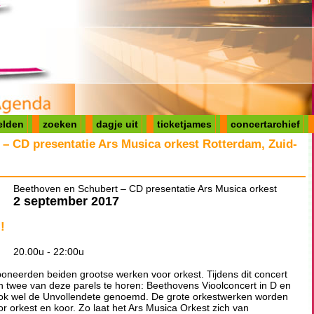
elden
zoeken
dagje uit
ticketjames
concertarchief
– CD presentatie Ars Musica orkest Rotterdam, Zuid-
Beethoven en Schubert – CD presentatie Ars Musica orkest
2 september 2017
!
20.00u - 22:00u
neerden beiden grootse werken voor orkest. Tijdens dit concert
jn twee van deze parels te horen: Beethovens Vioolconcert in D en
ok wel de Unvollendete genoemd. De grote orkestwerken worden
r orkest en koor. Zo laat het Ars Musica Orkest zich van