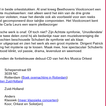
l in beide orkeststukken. Al snel kreeg Beethovens Vioolconcert een
ote muziekwerken: niet alleen werd het één van de drie grote
oor violisten, maar het diende ook als voorbeeld voor een reeks
rd gecomponeerd door talrijke componisten. Het Vioolconcert kent
iste Carla Leurs een warm pleitbezorger
he werk is onaf. Of toch niet? Zijn Achtste symfonie, ‘Unvollendete’
Die twee delen zond hij als bedankje naar een muziekvereniging die
sschien beschouwde Schubert de symfonie wel als klaar.
r uitgepraat en zien het werk als een groot mysterie. Dirigent Patrick
ng het mysterie op te lossen. Maak mee, hoe spectaculair Schuberts
tooid klinkt, vol passie, drama, levenslust en weemoed.
vendien de fonkelnieuwe debuut-CD van het Ars Musica Orkest
Schepenstraat 69
3039 NC
Rotterdam (
)
Boek overnachting in Rotterdam
eiten Zuid-Holland
Zuid-Holland
Anders
Klassiek (
meer klassieke concerten
)
Koor, Orkest en Solist(en)