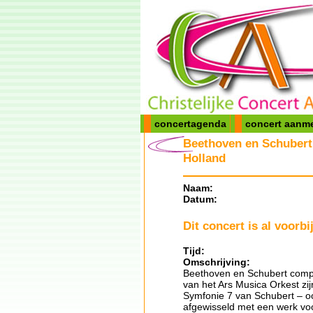
concertagenda
concert aanm
Beethoven en Schubert 
Holland
Naam:
Datum:
Dit concert is al voorbij
Tijd:
Omschrijving:
Beethoven en Schubert compo
van het Ars Musica Orkest zi
Symfonie 7 van Schubert – o
afgewisseld met een werk voo