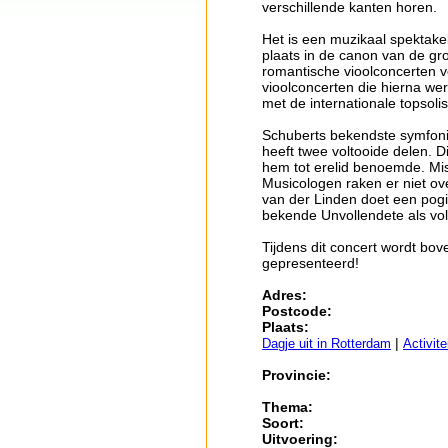
verschillende kanten horen.
Het is een muzikaal spektake
plaats in de canon van de gr
romantische vioolconcerten v
vioolconcerten die hierna we
met de internationale topsol
Schuberts bekendste symfonisc
heeft twee voltooide delen. 
hem tot erelid benoemde. Mi
Musicologen raken er niet ove
van der Linden doet een pogi
bekende Unvollendete als vol
Tijdens dit concert wordt bo
gepresenteerd!
Adres:
Postcode:
Plaats:
|
Dagje uit in Rotterdam
Activit
Provincie:
Thema:
Soort:
Uitvoering: