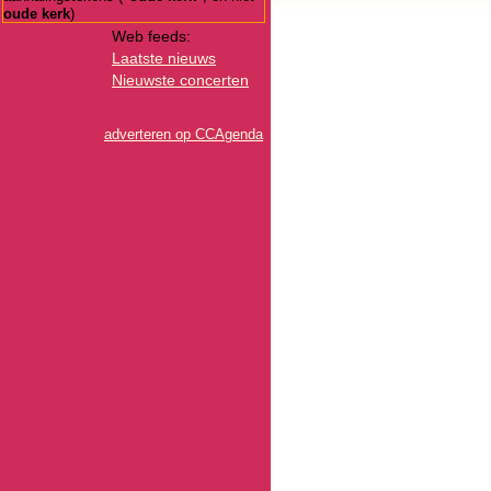
oude kerk
)
Web feeds:
Laatste nieuws
Nieuwste concerten
adverteren op CCAgenda