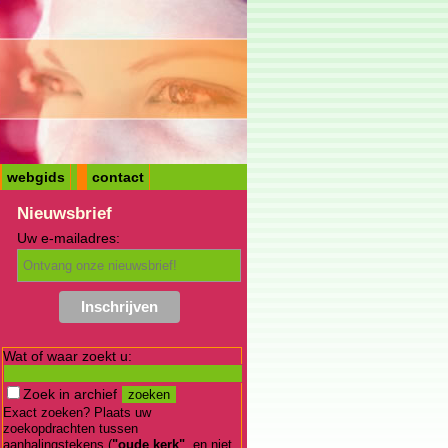
webgids
contact
Nieuwsbrief
Uw e-mailadres:
Wat of waar zoekt u:
Zoek in archief
Exact zoeken? Plaats uw
zoekopdrachten tussen
aanhalingstekens (
"oude kerk"
, en niet