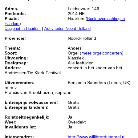
Adres:
Leidsevaart 146
Postcode:
2014 HE
Plaats:
Haarlem (
Boek overnachting in
)
Haarlem
|
Dagje uit in Haarlem
Activiteiten Noord-Holland
Provincie:
Noord-Holland
Thema:
Anders
Soort:
Orgel (
meer orgelconcerten
)
Uitvoering:
Klassiek
Doelgroep:
Alle leeftijden
Anders:
concert in het kader van het
Andriessen/De Klerk Festival
Uitvoerenden:
Benjamin Saunders (Leeds, UK)
m.m.v.
Francis van Broekhuizen, sopraan
Entreeprijs volwassenen:
Gratis
Entreeprijs kinderen:
Gratis
Rolstoeltoegankelijk:
Ja
Weer:
Overdekt
Invalidentoilet:
Ja
Internetadres:
http://www.willibrordusorgel.nl