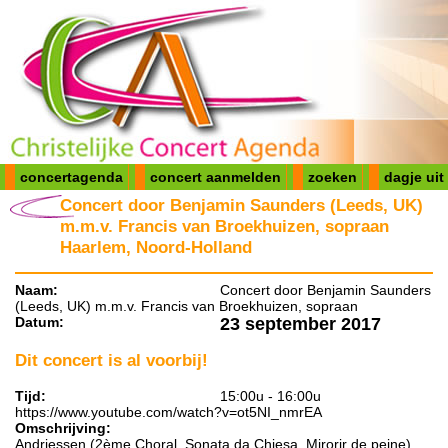
concertagenda
concert aanmelden
zoeken
dagje uit
Concert door Benjamin Saunders (Leeds, UK)
m.m.v. Francis van Broekhuizen, sopraan
Haarlem, Noord-Holland
Naam:
Concert door Benjamin Saunders
(Leeds, UK) m.m.v. Francis van Broekhuizen, sopraan
Datum:
23 september 2017
Dit concert is al voorbij!
Tijd:
15:00u - 16:00u
https://www.youtube.com/watch?v=ot5NI_nmrEA
Omschrijving:
Andriessen (2ème Choral, Sonata da Chiesa, Mirorir de peine)