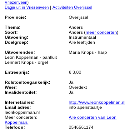
)
Vriezenveen
|
Dagje uit in Vriezenveen
Activiteiten Overijssel
Provincie:
Overijssel
Thema:
Anders
Soort:
Anders (
meer concerten
)
Uitvoering:
Instrumentaal
Doelgroep:
Alle leeftijden
Uitvoerenden:
Maria Knops - harp
Leon Koppelman - panfluit
Lennert Knops - orgel
Entreeprijs:
€ 3,00
Rolstoeltoegankelijk:
Ja
Weer:
Overdekt
Invalidentoilet:
Ja
Internetadres:
http://www.leonkoppelman.nl
Email adres:
info apenstaartje
leonkoppelman.nl
Meer concerten:
Alle concerten van Leon
Koppelman.
Telefoon:
0546561174