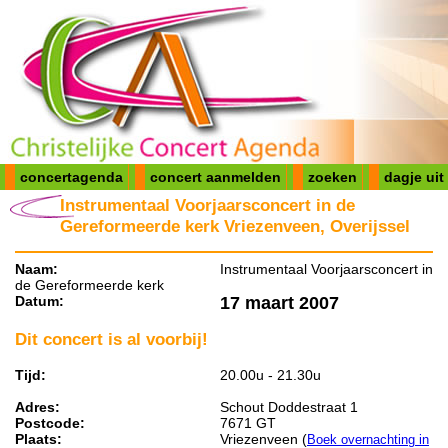
concertagenda
concert aanmelden
zoeken
dagje uit
Instrumentaal Voorjaarsconcert in de
Gereformeerde kerk Vriezenveen, Overijssel
Naam:
Instrumentaal Voorjaarsconcert in
de Gereformeerde kerk
Datum:
17 maart 2007
Dit concert is al voorbij!
Tijd:
20.00u - 21.30u
Adres:
Schout Doddestraat 1
Postcode:
7671 GT
Plaats:
Vriezenveen (
Boek overnachting in