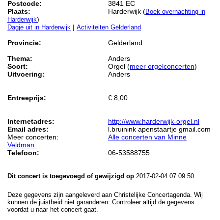
Postcode:
3841 EC
Plaats:
Harderwijk (
Boek overnachting in
)
Harderwijk
|
Dagje uit in Harderwijk
Activiteiten Gelderland
Provincie:
Gelderland
Thema:
Anders
Soort:
Orgel (
meer orgelconcerten
)
Uitvoering:
Anders
Entreeprijs:
€ 8,00
Internetadres:
http://www.harderwijk-orgel.nl
Email adres:
l.bruinink apenstaartje gmail.com
Meer concerten:
Alle concerten van Minne
Veldman.
Telefoon:
06-53588755
Dit concert is toegevoegd of gewijzigd op
2017-02-04 07:09:50
Deze gegevens zijn aangeleverd aan Christelijke Concertagenda. Wij
kunnen de juistheid niet garanderen: Controleer altijd de gegevens
voordat u naar het concert gaat.