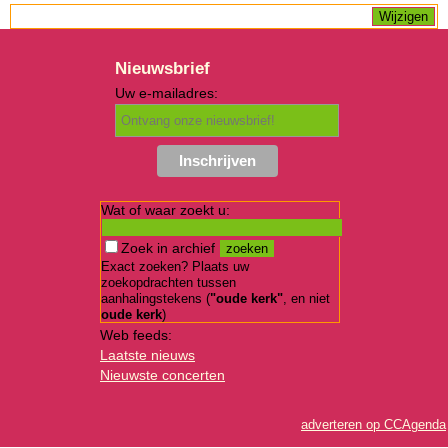
Nieuwsbrief
Uw e-mailadres:
Wat of waar zoekt u:
Zoek in archief
Exact zoeken? Plaats uw
zoekopdrachten tussen
aanhalingstekens (
"oude kerk"
, en niet
oude kerk
)
Web feeds:
Laatste nieuws
Nieuwste concerten
adverteren op CCAgenda