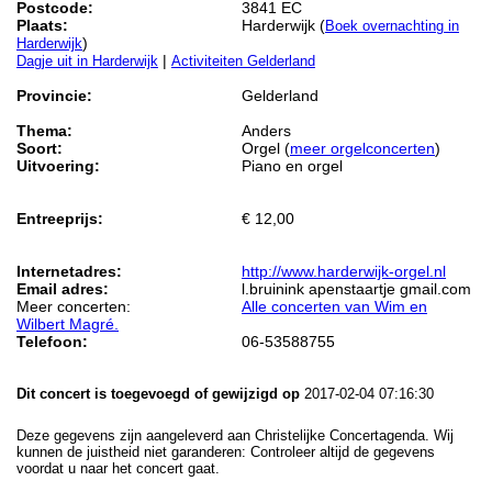
Postcode:
3841 EC
Plaats:
Harderwijk (
Boek overnachting in
)
Harderwijk
|
Dagje uit in Harderwijk
Activiteiten Gelderland
Provincie:
Gelderland
Thema:
Anders
Soort:
Orgel (
meer orgelconcerten
)
Uitvoering:
Piano en orgel
Entreeprijs:
€ 12,00
Internetadres:
http://www.harderwijk-orgel.nl
Email adres:
l.bruinink apenstaartje gmail.com
Meer concerten:
Alle concerten van Wim en
Wilbert Magré.
Telefoon:
06-53588755
Dit concert is toegevoegd of gewijzigd op
2017-02-04 07:16:30
Deze gegevens zijn aangeleverd aan Christelijke Concertagenda. Wij
kunnen de juistheid niet garanderen: Controleer altijd de gegevens
voordat u naar het concert gaat.