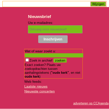
Nieuwsbrief
Uw e-mailadres:
Wat of waar zoekt u:
Zoek in archief
Exact zoeken? Plaats uw
zoekopdrachten tussen
aanhalingstekens (
"oude kerk"
, en niet
oude kerk
)
Web feeds:
Laatste nieuws
Nieuwste concerten
adverteren op CCAgenda