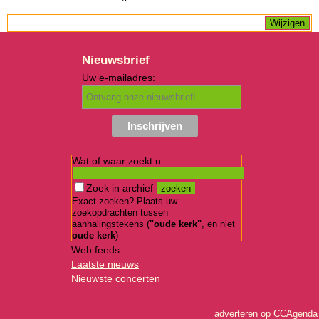
Nieuwsbrief
Uw e-mailadres:
Wat of waar zoekt u:
Zoek in archief
Exact zoeken? Plaats uw
zoekopdrachten tussen
aanhalingstekens (
"oude kerk"
, en niet
oude kerk
)
Web feeds:
Laatste nieuws
Nieuwste concerten
adverteren op CCAgenda