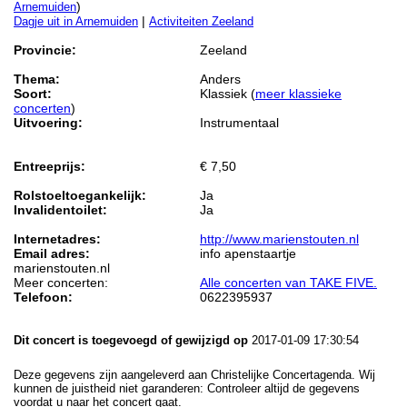
)
Arnemuiden
|
Dagje uit in Arnemuiden
Activiteiten Zeeland
Provincie:
Zeeland
Thema:
Anders
Soort:
Klassiek (
meer klassieke
concerten
)
Uitvoering:
Instrumentaal
Entreeprijs:
€ 7,50
Rolstoeltoegankelijk:
Ja
Invalidentoilet:
Ja
Internetadres:
http://www.marienstouten.nl
Email adres:
info apenstaartje
marienstouten.nl
Meer concerten:
Alle concerten van TAKE FIVE.
Telefoon:
0622395937
Dit concert is toegevoegd of gewijzigd op
2017-01-09 17:30:54
Deze gegevens zijn aangeleverd aan Christelijke Concertagenda. Wij
kunnen de juistheid niet garanderen: Controleer altijd de gegevens
voordat u naar het concert gaat.