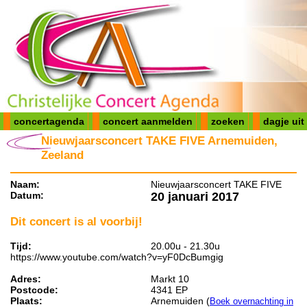
concertagenda
concert aanmelden
zoeken
dagje uit
Nieuwjaarsconcert TAKE FIVE Arnemuiden,
Zeeland
Naam:
Nieuwjaarsconcert TAKE FIVE
Datum:
20 januari 2017
Dit concert is al voorbij!
Tijd:
20.00u - 21.30u
https://www.youtube.com/watch?v=yF0DcBumgig
Adres:
Markt 10
Postcode:
4341 EP
Plaats:
Arnemuiden (
Boek overnachting in